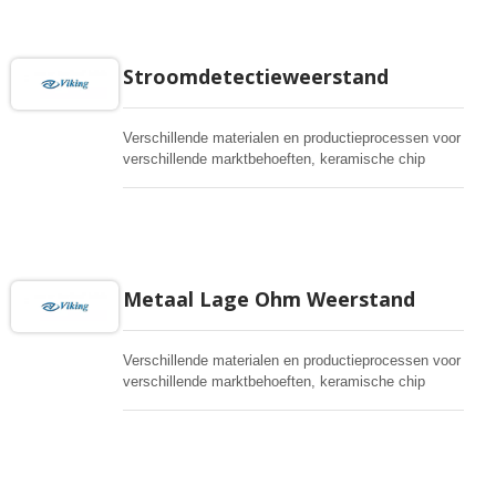
Stroomdetectieweerstand
Verschillende materialen en productieprocessen voor
verschillende marktbehoeften, keramische chip
stroommeting, metalen strip, metalen folie en
shuntweerstand. Automotive kwaliteit en AEC-Q
conformiteit zijn beschikbaar. Alle processen in eigen
huis en een intensief R&D-team ter ondersteuning.
Snelle levering en hoge kwaliteitsniveaus.
Metaal Lage Ohm Weerstand
Verschillende materialen en productieprocessen voor
verschillende marktbehoeften, keramische chip
stroommeting, metalen strip, metalen folie en
shuntweerstand. Automotive kwaliteit en AEC-Q
conformiteit zijn beschikbaar. Alle processen in eigen
huis en een intensief R&D-team ter ondersteuning.
Snelle levering en hoge kwaliteitsniveaus.