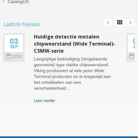
CatalogUS
Laatste Nieuws
Huidige detectie metalen
03
0
chipweerstand (Wide Terminal)-
SEP
J
CSMW-serie
2024
2
Langzijdige beëindiging (omgekeerde
geometrie) type vlakke chipweerstand.
Viking produceert al vele jaren Wide
Terminal-producten en is toegewijd aan
het ontwikkelen van een
verscheidenheid...
Lees verder