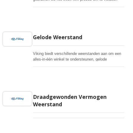
aan hoge vermogens, hoge spanningen, pulsen met
weerstand en anti-stoot, anti-sulfuur voor kritische
omgevingen. Automotive kwaliteit is beschikbaar.
Meestal volgen we E96 voor 1%, E24 voor 5%
weerstandwaarden. Voor speciale eisen en functies,
neem contact met ons op. Alle processen in huis en
Gelode Weerstand
een intensief R&D-team ter ondersteuning. Snelle
levering en hoge kwaliteitsniveaus.
Viking biedt verschillende weerstanden aan om een
alles-in-één winkel te ondersteunen, gelode
weerstanden voor metaalfilm, koolstof, vlamdicht,
zeer precisie, strikte toleranties, metaalgeglazuurd,
metaaloxide, draadgewonden, allemaal beschikbaar.
Draadgewonden Vermogen
Weerstand