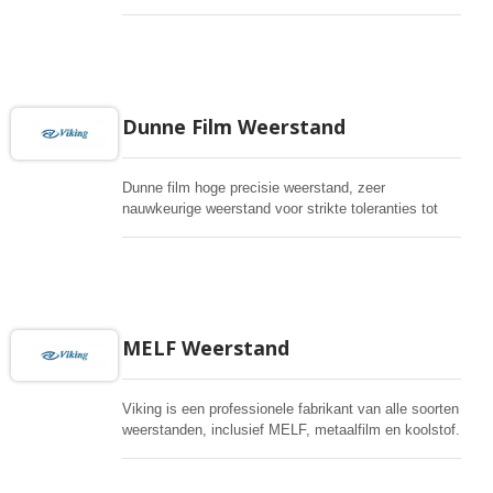
industriële standaard voor de auto-industrie. Anti-
sulfur thick film, Precision thin film, current sensing,
en resistor array, MELF resistor zijn allemaal
beschikbaar voor autoverlichting, media,
stroomvoorziening, en meters.
Dunne Film Weerstand
Dunne film hoge precisie weerstand, zeer
nauwkeurige weerstand voor strikte toleranties tot
0,01% en extreem lage TCR 1ppm met
geavanceerde dunne filmtechnologie. Brede
weerstandsrange en anti-corrosief, anti-sulfide,
automotive, AEC-Q200 gekwalificeerd.
MELF Weerstand
Viking is een professionele fabrikant van alle soorten
weerstanden, inclusief MELF, metaalfilm en koolstof.
Strikte toleranties, lage TC voor kritische behoeften
of hoge vermogenskoolstof voor algemeen gebruik.