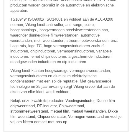
producten worden gebruikt in de automotive en elektronische
apparaten.
TS16949/ ISO9001/ ISO14001 en voldoet aan de AEC-Q200
normen, Viking biedt anti-sulfur, anti-surge, pulse,
hoogspannings-, hoogvermogen precisieweerstanden aan,
waaronder dunne/dikke filmweerstanden, automotive
weerstanden, melf weerstanden, stroommeetweerstanden, enz.
Lage ruis, lage TC, hoge vermogensinductoren zoals rf-
inductoren, chipinductoren, vermogensinductoren, variabele
inductoren, ferriet chipinductoren, afgeschermde inductoren,
draadgewonden inductoren en dip-inductoren.
Viking biedt klanten hoogwaardige vermogensweerstanden,
vermogensinductoren en aluminium elektrolytische
condensatoren met een solide reputatie. Met geavanceerde
technologie en 25 jaar ervaring zorgt Viking ervoor dat aan de
eisen van elke klant wordt voldaan.
Bekijk onze kwaliteitsproducten
Voedingsinductor
,
Dunne film
chipweerstand
,
RF-inductor
,
Chipweerstand
,
stroommeetweerstand
,
metaal film
,
metaal weerstanden
,
Dikke
film weerstand
,
Chipcondensator
,
Vermogen weerstand
en voel je
vrij om
Neem contact met ons op
.