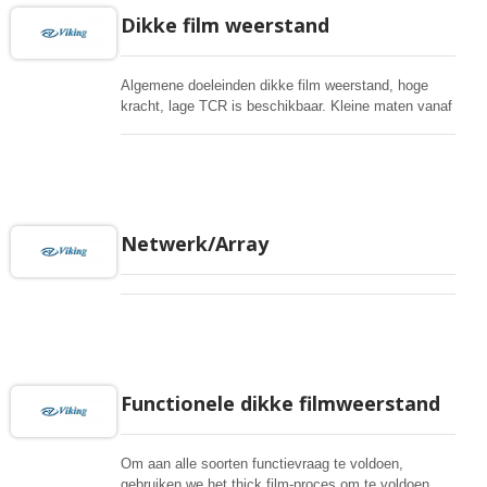
Dikke film weerstand
Algemene doeleinden dikke film weerstand, hoge
kracht, lage TCR is beschikbaar. Kleine maten vanaf
01005, zeer betrouwbare multilayer
elektrodeconstructie, compatibel met alle
soldeerprocessen. Speciale lange zijkanten
terminaties zijn beschikbaar. Hoge weerstanden tot
1Gohm kunnen worden geleverd.
Netwerk/Array
Functionele dikke filmweerstand
Om aan alle soorten functievraag te voldoen,
gebruiken we het thick film-proces om te voldoen