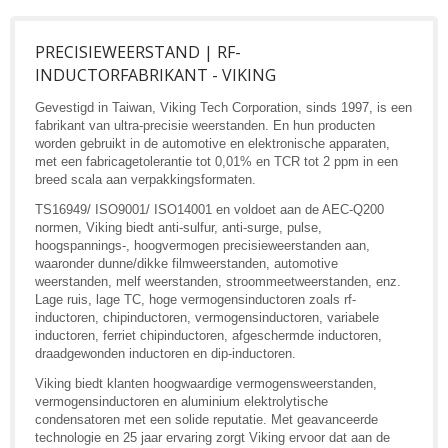
PRECISIEWEERSTAND | RF-
INDUCTORFABRIKANT - VIKING
Gevestigd in Taiwan, Viking Tech Corporation, sinds 1997, is een
fabrikant van ultra-precisie weerstanden. En hun producten
worden gebruikt in de automotive en elektronische apparaten,
met een fabricagetolerantie tot 0,01% en TCR tot 2 ppm in een
breed scala aan verpakkingsformaten.
TS16949/ ISO9001/ ISO14001 en voldoet aan de AEC-Q200
normen, Viking biedt anti-sulfur, anti-surge, pulse,
hoogspannings-, hoogvermogen precisieweerstanden aan,
waaronder dunne/dikke filmweerstanden, automotive
weerstanden, melf weerstanden, stroommeetweerstanden, enz.
Lage ruis, lage TC, hoge vermogensinductoren zoals rf-
inductoren, chipinductoren, vermogensinductoren, variabele
inductoren, ferriet chipinductoren, afgeschermde inductoren,
draadgewonden inductoren en dip-inductoren.
Viking biedt klanten hoogwaardige vermogensweerstanden,
vermogensinductoren en aluminium elektrolytische
condensatoren met een solide reputatie. Met geavanceerde
technologie en 25 jaar ervaring zorgt Viking ervoor dat aan de