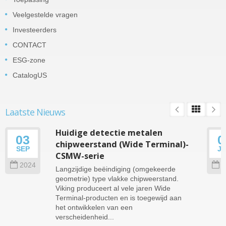
Veelgestelde vragen
Investeerders
CONTACT
ESG-zone
CatalogUS
Laatste Nieuws
Huidige detectie metalen
03
0
chipweerstand (Wide Terminal)-
SEP
J
CSMW-serie
2024
2
Langzijdige beëindiging (omgekeerde
geometrie) type vlakke chipweerstand.
Viking produceert al vele jaren Wide
Terminal-producten en is toegewijd aan
het ontwikkelen van een
verscheidenheid...