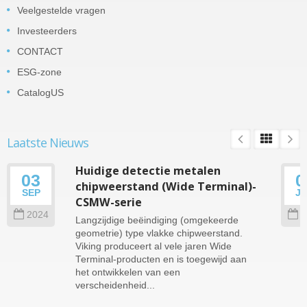
Veelgestelde vragen
Investeerders
CONTACT
ESG-zone
CatalogUS
Laatste Nieuws
Huidige detectie metalen
03
0
chipweerstand (Wide Terminal)-
SEP
J
CSMW-serie
2024
2
Langzijdige beëindiging (omgekeerde
geometrie) type vlakke chipweerstand.
Viking produceert al vele jaren Wide
Terminal-producten en is toegewijd aan
het ontwikkelen van een
verscheidenheid...