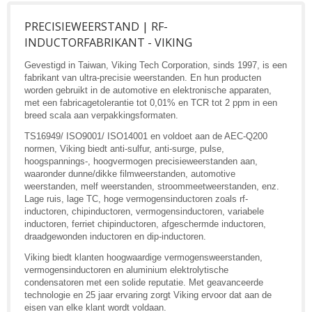
PRECISIEWEERSTAND | RF-
INDUCTORFABRIKANT - VIKING
Gevestigd in Taiwan, Viking Tech Corporation, sinds 1997, is een
fabrikant van ultra-precisie weerstanden. En hun producten
worden gebruikt in de automotive en elektronische apparaten,
met een fabricagetolerantie tot 0,01% en TCR tot 2 ppm in een
breed scala aan verpakkingsformaten.
TS16949/ ISO9001/ ISO14001 en voldoet aan de AEC-Q200
normen, Viking biedt anti-sulfur, anti-surge, pulse,
hoogspannings-, hoogvermogen precisieweerstanden aan,
waaronder dunne/dikke filmweerstanden, automotive
weerstanden, melf weerstanden, stroommeetweerstanden, enz.
Lage ruis, lage TC, hoge vermogensinductoren zoals rf-
inductoren, chipinductoren, vermogensinductoren, variabele
inductoren, ferriet chipinductoren, afgeschermde inductoren,
draadgewonden inductoren en dip-inductoren.
Viking biedt klanten hoogwaardige vermogensweerstanden,
vermogensinductoren en aluminium elektrolytische
condensatoren met een solide reputatie. Met geavanceerde
technologie en 25 jaar ervaring zorgt Viking ervoor dat aan de
eisen van elke klant wordt voldaan.