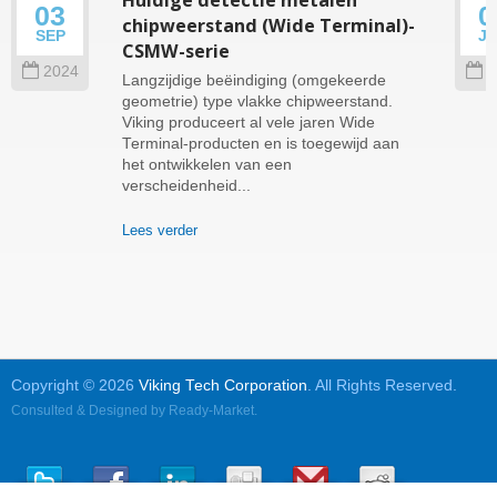
03
0
chipweerstand (Wide Terminal)-
SEP
J
CSMW-serie
2024
2
Langzijdige beëindiging (omgekeerde
geometrie) type vlakke chipweerstand.
Viking produceert al vele jaren Wide
Terminal-producten en is toegewijd aan
het ontwikkelen van een
verscheidenheid...
Lees verder
Copyright © 2026
Viking Tech Corporation
. All Rights Reserved.
Consulted & Designed by
Ready-Market
.