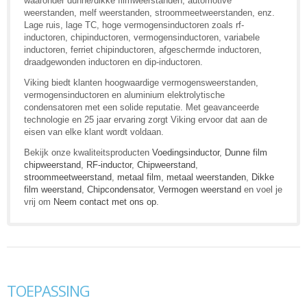
waaronder dunne/dikke filmweerstanden, automotive
weerstanden, melf weerstanden, stroommeetweerstanden, enz.
Lage ruis, lage TC, hoge vermogensinductoren zoals rf-
inductoren, chipinductoren, vermogensinductoren, variabele
inductoren, ferriet chipinductoren, afgeschermde inductoren,
draadgewonden inductoren en dip-inductoren.
Viking biedt klanten hoogwaardige vermogensweerstanden,
vermogensinductoren en aluminium elektrolytische
condensatoren met een solide reputatie. Met geavanceerde
technologie en 25 jaar ervaring zorgt Viking ervoor dat aan de
eisen van elke klant wordt voldaan.
Bekijk onze kwaliteitsproducten
Voedingsinductor
,
Dunne film
chipweerstand
,
RF-inductor
,
Chipweerstand
,
stroommeetweerstand
,
metaal film
,
metaal weerstanden
,
Dikke
film weerstand
,
Chipcondensator
,
Vermogen weerstand
en voel je
vrij om
Neem contact met ons op
.
TOEPASSING