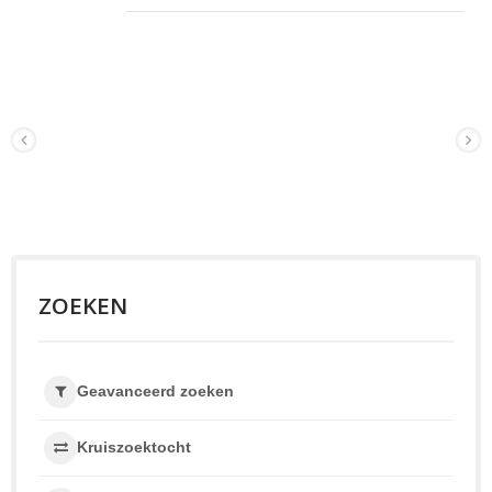
verliezen en metalen elektroden met hoge
geleidbaarheid om hoge frequentieprestaties te
bereiken. CL-S is compact in verschillende maten,
heeft strikte toleranties, uitstekende Q en stabiele
kwaliteit, wat het de ideale kleine maat maakt voor
RF-inductoren in volumetoepassingen voor draadloze
communicatie en telecom.
ZOEKEN
Geavanceerd zoeken
Kruiszoektocht