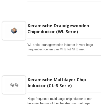
enkele laag keramische chip. Stabiele inductie in
hoge frequentiecircuit. Hoog stabiel ontwerp voor
kritische behoeften. Klein formaat tot
01005/0201/0402
Keramische Draadgewonden
Chipinductor (WL Serie)
WL-serie, draadgewonden inductor is voor hoge
frequentiecircuiten van MHZ tot GHZ met
uitstekende Q-waarde en hoge stroom, keramische
kern met horizontale draadgewonden structuur die
een breed scala aan inductiewaarden en
verschillende toleranties biedt. Het product is
geautomatiseerd geassembleerd om hoge
betrouwbaarheid, stabiele kwaliteit en
Keramische Multilayer Chip
kosteneffectieve producten te bieden. Neem contact
Inductor (CL-S Serie)
met ons op voor uw vereisten voor standaard of op
maat gemaakte ontwerpdiensten.
Hoge frequentie multi-laags chipinductor is een
keramische monolithische structuur met lage