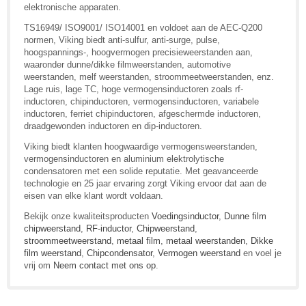
elektronische apparaten.
TS16949/ ISO9001/ ISO14001 en voldoet aan de AEC-Q200
normen, Viking biedt anti-sulfur, anti-surge, pulse,
hoogspannings-, hoogvermogen precisieweerstanden aan,
waaronder dunne/dikke filmweerstanden, automotive
weerstanden, melf weerstanden, stroommeetweerstanden, enz.
Lage ruis, lage TC, hoge vermogensinductoren zoals rf-
inductoren, chipinductoren, vermogensinductoren, variabele
inductoren, ferriet chipinductoren, afgeschermde inductoren,
draadgewonden inductoren en dip-inductoren.
Viking biedt klanten hoogwaardige vermogensweerstanden,
vermogensinductoren en aluminium elektrolytische
condensatoren met een solide reputatie. Met geavanceerde
technologie en 25 jaar ervaring zorgt Viking ervoor dat aan de
eisen van elke klant wordt voldaan.
Bekijk onze kwaliteitsproducten
Voedingsinductor
,
Dunne film
chipweerstand
,
RF-inductor
,
Chipweerstand
,
stroommeetweerstand
,
metaal film
,
metaal weerstanden
,
Dikke
film weerstand
,
Chipcondensator
,
Vermogen weerstand
en voel je
vrij om
Neem contact met ons op
.