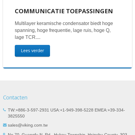
COMMUNICATIE TOEPASSINGEN
Multilayer keramische condensator biedt hoge
spanning, hoge frequentie, lage ruis, hoge Q,
lage TCR....
Lees verder
Contacten
TW:+886-3-597-2931 USA:+1-949-398-5228 EMEA:+39-334-
3825550
sales@viking.com.tw
No.70, Guangfu N. Rd., Hukou Township, Hsinchu County, 303,