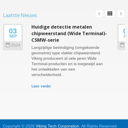
Laatste Nieuws
Huidige detectie metalen
03
0
chipweerstand (Wide Terminal)-
SEP
J
CSMW-serie
2024
2
Langzijdige beëindiging (omgekeerde
geometrie) type vlakke chipweerstand.
Viking produceert al vele jaren Wide
Terminal-producten en is toegewijd aan
het ontwikkelen van een
verscheidenheid...
Lees verder
Copyright © 2026
Viking Tech Corporation
. All Rights Reserved.