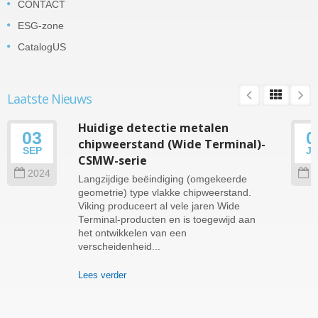
CONTACT
ESG-zone
CatalogUS
Laatste Nieuws
Huidige detectie metalen
03
0
chipweerstand (Wide Terminal)-
SEP
J
CSMW-serie
2024
2
Langzijdige beëindiging (omgekeerde
geometrie) type vlakke chipweerstand.
Viking produceert al vele jaren Wide
Terminal-producten en is toegewijd aan
het ontwikkelen van een
verscheidenheid...
Lees verder