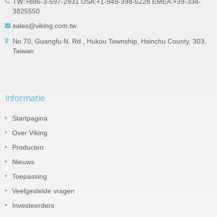
TW:+886-3-597-2931 USA:+1-949-398-5228 EMEA:+39-334-
3825550
sales@viking.com.tw
No.70, Guangfu N. Rd., Hukou Township, Hsinchu County, 303,
Taiwan
Informatie
Startpagina
Over Viking
Producten
Nieuws
Toepassing
Veelgestelde vragen
Investeerders