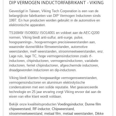
DIP VERMOGEN INDUCTORFABRIKANT - VIKING
Gevestigd in Taiwan, Viking Tech Corporation is een van de
belangrijkste fabrikanten van DIP Vermogen Inductoren sinds
1997. En hun producten worden gebruikt in de automotive en
elektronische apparaten.
TS16949/ ISO9001/ ISO14001 en voldoet aan de AEC-Q200
normen, Viking biedt anti-sulfur, anti-surge, pulse,
hoogspannings-, hoogvermogen precisieweerstanden aan,
waaronder dunne/dikke filmweerstanden, automotive
weerstanden, melf weerstanden, stroommeetweerstanden, enz.
Lage ruis, lage TC, hoge vermogensinductoren zoals rf-
inductoren, chipinductoren, vermogensinductoren, variabele
inductoren, ferriet chipinductoren, afgeschermde inductoren,
draadgewonden inductoren en dip-inductoren.
Viking biedt klanten hoogwaardige vermogensweerstanden,
vermogensinductoren en aluminium elektrolytische
condensatoren met een solide reputatie. Met geavanceerde
technologie en 25 jaar ervaring zorgt Viking ervoor dat aan de
eisen van elke klant wordt voldaan.
Bekijk onze kwaliteitsproducten
Voedingsinductor
,
Dunne film
chipweerstand
,
RF-inductor
,
Chipweerstand
,
stroommeetweerstand
,
metaal film
,
metaal weerstanden
,
Dikke