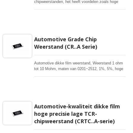
chipweerstanden, het heeft voordelen zoals hoge
kracht, pulsen, overspanning, hoge spanning, brede
weerstand tot 1G ohm, lage kosten, strikte
toleranties tot 0,1%, lage TCR 25ppm, voltooide
maten van 01005-2512, lange terminaties 3720/7520,
1225, 1020, 0612, 0508 voor algemene weerstanden
van 1-1M of stroomdetectie 1mohm-1ohm. Hoge
Automotive Grade Chip
stroomdetectie, lage TCR. Aluminium Nitride dikke
Weerstand (CR..A Serie)
film hoog vermogen, Dikke film weerstand array,
Vlak type weerstand array
Automotive dikke film weerstand, Weerstand 1 ohm
tot 10 Mohm, maten van 0201~2512, 1%, 5%, hoge
vermogen. Speciale lange beëindiging biedt hoog
vermogen. Deze rechthoekige weerstanden zijn van
hoge stabiliteit voor alle elektronische toepassingen
in kritische ontwerpen, vooral voor de automotive
industrie.
Automotive-kwaliteit dikke film
hoge precisie lage TCR-
chipweerstand (CRTC..A-serie)