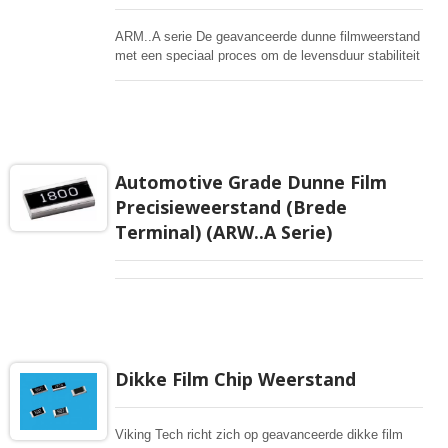
ARM..A serie De geavanceerde dunne filmweerstand
met een speciaal proces om de levensduur stabiliteit
te waarborgen en bestand te zijn tegen vocht.
Gevoelige vochtigheidstests bij 85 °C / 85% en
getest op hoge temperatuur blootstelling bij 155 °C.
Vermogensderating bij hoge temperatuur begint vanaf
85 °C. Brede weerstandsrange tot 5,1 MΩ en biedt
goede prestaties bij hoge vermogens en hoge
Automotive Grade Dunne Film
spanningen.
Precisieweerstand (Brede
Terminal) (ARW..A Serie)
Dikke Film Chip Weerstand
Viking Tech richt zich op geavanceerde dikke film