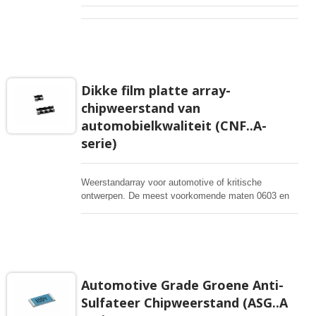
Dikke film platte array-
chipweerstand van
automobielkwaliteit (CNF..A-
serie)
Weerstandarray voor automotive of kritische
ontwerpen. De meest voorkomende maten 0603 en
0402 bieden holle aansluitingen.
Chipweerstandarrays (netwerk) zijn enkel verpakte
apparaten die een netwerk van homogene
weerstands-elementen bevatten. R-array (R-netwerk)
wordt doorgaans gebruikt voor gemak en kosten- of
ruimtebesparing wanneer meerdere dezelfde
Automotive Grade Groene Anti-
weerstanden in een lay-out worden toegepast.
Sulfateer Chipweerstand (ASG..A