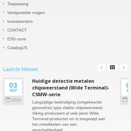
Toepassing
Veelgestelde vragen
Investeerders
CONTACT
ESG-zone
CatalogUS
Laatste Nieuws
Huidige detectie metalen
03
0
chipweerstand (Wide Terminal)-
SEP
J
CSMW-serie
2024
2
Langzijdige beëindiging (omgekeerde
geometrie) type vlakke chipweerstand.
Viking produceert al vele jaren Wide
Terminal-producten en is toegewijd aan
het ontwikkelen van een
verscheidenheid...