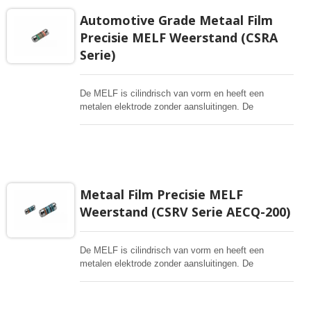
Automotive Grade Metaal Film
Precisie MELF Weerstand (CSRA
Serie)
De MELF is cilindrisch van vorm en heeft een
metalen elektrode zonder aansluitingen. De
landpatroonformaten zijn hetzelfde als die van SMD-
chipweerstanden. Het wordt vervaardigd door een
homogene film van NiCr op een hoogwaardig
keramisch lichaam aan te brengen. De hoge kwaliteit
van MELF-resistors biedt uitstekende elektrische en
omgevingsstabiliteit, uitzonderlijke stabiliteit
Metaal Film Precisie MELF
aangetoond gedurende de levensduur, bij
Weerstand (CSRV Serie AECQ-200)
bevochtigde omstandigheden en bij kortdurende
overbelastingstests. Korte doorlooptijd, effectieve
kostenbeheersing, prijscompetitiviteit
De MELF is cilindrisch van vorm en heeft een
metalen elektrode zonder aansluitingen. De
landpatroonformaten zijn hetzelfde als die van SMD-
chipweerstanden. Het wordt vervaardigd door een
homogene film van NiCr op een hoogwaardig