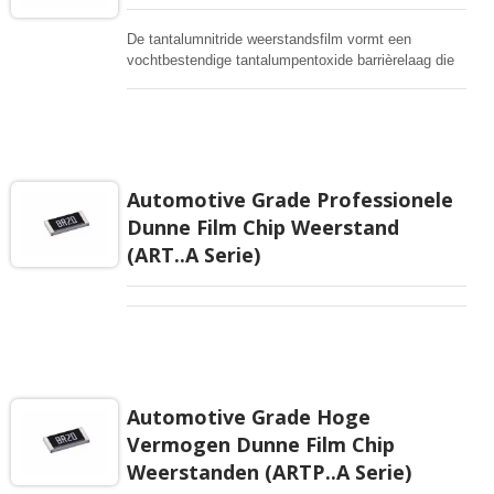
beschikbaarheid.
De tantalumnitride weerstandsfilm vormt een
vochtbestendige tantalumpentoxide barrièrelaag die
duizenden belastingsvochtigheidstests bij 85 °C /
85% relatieve vochtigheid kan doorstaan. Deze
nauwkeurige robuuste prestatie is een ideale keuze
voor een breed scala aan toepassingen die
precisieweerstand vereisen met langdurige stabiliteit,
betrouwbaarheid en kritische omgevingsfactoren.
Automotive Grade Professionele
TaN dunne filmweerstand is voor uw hoog-niveau
Dunne Film Chip Weerstand
ontwerpen.
(ART..A Serie)
Automotive Grade Hoge
Vermogen Dunne Film Chip
Weerstanden (ARTP..A Serie)