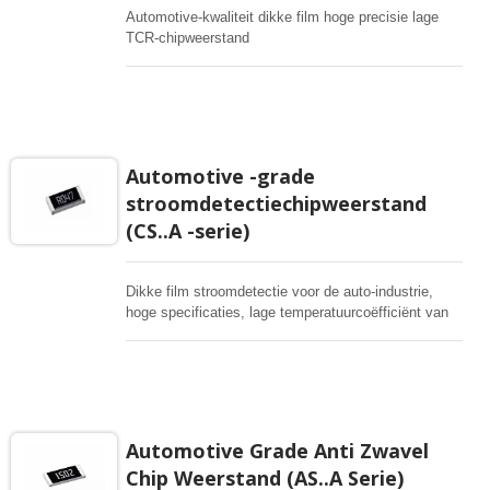
Automotive-kwaliteit dikke film hoge precisie lage
TCR-chipweerstand
Automotive -grade
stroomdetectiechipweerstand
(CS..A -serie)
Dikke film stroomdetectie voor de auto-industrie,
hoge specificaties, lage temperatuurcoëfficiënt van
100ppm, strikte toleranties van 1%, maten van 0201
tot 2512, weerstandsbereik van 1m tot 1R. Speciale
hoogvermogen, maat 1225 is tot 3W, lange
terminaties om de vermogenscapaciteit te
verbeteren. Zeer betrouwbare stroomdetecterende
weerstanden.
Automotive Grade Anti Zwavel
Chip Weerstand (AS..A Serie)