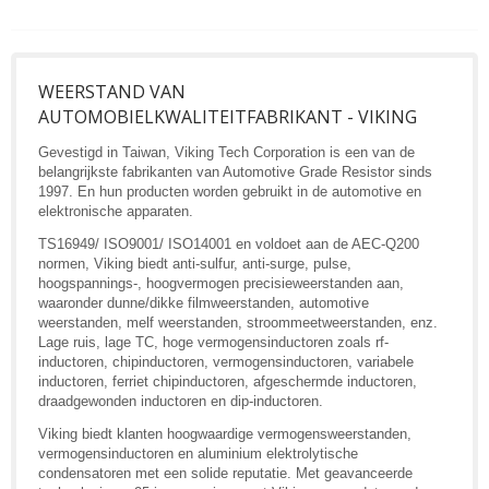
WEERSTAND VAN
AUTOMOBIELKWALITEITFABRIKANT - VIKING
Gevestigd in Taiwan, Viking Tech Corporation is een van de
belangrijkste fabrikanten van Automotive Grade Resistor sinds
1997. En hun producten worden gebruikt in de automotive en
elektronische apparaten.
TS16949/ ISO9001/ ISO14001 en voldoet aan de AEC-Q200
normen, Viking biedt anti-sulfur, anti-surge, pulse,
hoogspannings-, hoogvermogen precisieweerstanden aan,
waaronder dunne/dikke filmweerstanden, automotive
weerstanden, melf weerstanden, stroommeetweerstanden, enz.
Lage ruis, lage TC, hoge vermogensinductoren zoals rf-
inductoren, chipinductoren, vermogensinductoren, variabele
inductoren, ferriet chipinductoren, afgeschermde inductoren,
draadgewonden inductoren en dip-inductoren.
Viking biedt klanten hoogwaardige vermogensweerstanden,
vermogensinductoren en aluminium elektrolytische
condensatoren met een solide reputatie. Met geavanceerde