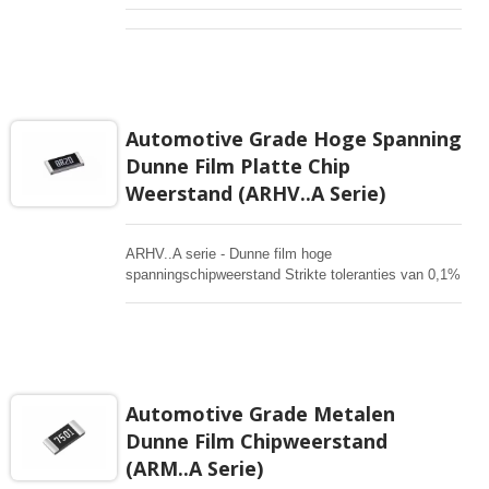
Automotive Grade Hoge Spanning
Dunne Film Platte Chip
Weerstand (ARHV..A Serie)
ARHV..A serie - Dunne film hoge
spanningschipweerstand Strikte toleranties van 0,1%
die tot 1000V werken Superieure vochtbestendigheid
(85/85) automotive klasse Toepassingen voor
industriële en automotive omvormers, batterijbeheer,
testen/meten, automotive apparatuurcontroller
Automotive Grade Metalen
Dunne Film Chipweerstand
(ARM..A Serie)