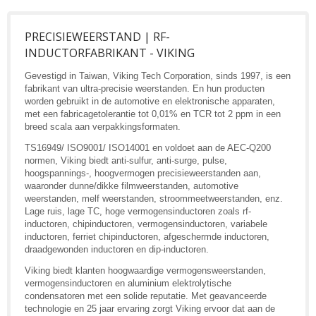
PRECISIEWEERSTAND | RF-
INDUCTORFABRIKANT - VIKING
Gevestigd in Taiwan, Viking Tech Corporation, sinds 1997, is een
fabrikant van ultra-precisie weerstanden. En hun producten
worden gebruikt in de automotive en elektronische apparaten,
met een fabricagetolerantie tot 0,01% en TCR tot 2 ppm in een
breed scala aan verpakkingsformaten.
TS16949/ ISO9001/ ISO14001 en voldoet aan de AEC-Q200
normen, Viking biedt anti-sulfur, anti-surge, pulse,
hoogspannings-, hoogvermogen precisieweerstanden aan,
waaronder dunne/dikke filmweerstanden, automotive
weerstanden, melf weerstanden, stroommeetweerstanden, enz.
Lage ruis, lage TC, hoge vermogensinductoren zoals rf-
inductoren, chipinductoren, vermogensinductoren, variabele
inductoren, ferriet chipinductoren, afgeschermde inductoren,
draadgewonden inductoren en dip-inductoren.
Viking biedt klanten hoogwaardige vermogensweerstanden,
vermogensinductoren en aluminium elektrolytische
condensatoren met een solide reputatie. Met geavanceerde
technologie en 25 jaar ervaring zorgt Viking ervoor dat aan de