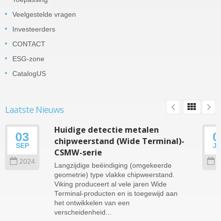
Veelgestelde vragen
Investeerders
CONTACT
ESG-zone
CatalogUS
Laatste Nieuws
Huidige detectie metalen
03
0
chipweerstand (Wide Terminal)-
SEP
J
CSMW-serie
2024
2
Langzijdige beëindiging (omgekeerde
geometrie) type vlakke chipweerstand.
Viking produceert al vele jaren Wide
Terminal-producten en is toegewijd aan
het ontwikkelen van een
verscheidenheid...