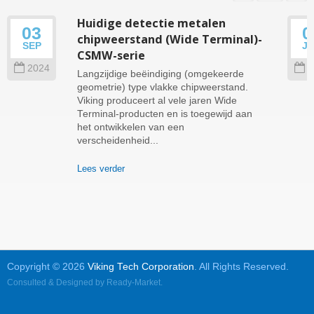
Huidige detectie metalen
03
0
chipweerstand (Wide Terminal)-
SEP
J
CSMW-serie
2024
2
Langzijdige beëindiging (omgekeerde
geometrie) type vlakke chipweerstand.
Viking produceert al vele jaren Wide
Terminal-producten en is toegewijd aan
het ontwikkelen van een
verscheidenheid...
Lees verder
Copyright © 2026
Viking Tech Corporation
. All Rights Reserved.
Consulted & Designed by
Ready-Market
.