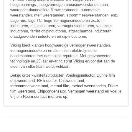
hoogspannings-, hoogvermogen precisieweerstanden aan,
waaronder dunne/dikke filmweerstanden, automotive
weerstanden, melf weerstanden, stroommeetweerstanden, enz.
Lage ruis, lage TC, hoge vermogensinductoren zoals rf-
inductoren, chipinductoren, vermogensinductoren, variabele
inductoren, ferriet chipinductoren, afgeschermde inductoren,
draadgewonden inductoren en dip-inductoren.
Viking biedt klanten hoogwaardige vermogensweerstanden,
vermogensinductoren en aluminium elektrolytische
condensatoren met een solide reputatie. Met geavanceerde
technologie en 25 jaar ervaring zorgt Viking ervoor dat aan de
eisen van elke klant wordt voldaan.
Bekijk onze kwaliteitsproducten
Voedingsinductor
,
Dunne film
chipweerstand
,
RF-inductor
,
Chipweerstand
,
stroommeetweerstand
,
metaal film
,
metaal weerstanden
,
Dikke
film weerstand
,
Chipcondensator
,
Vermogen weerstand
en voel je
vrij om
Neem contact met ons op
.