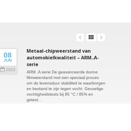
Metaal-chipweerstand van
08
26
automobielkwaliteit – ARM..A-
JUN
SEP
serie
2023
202
ARM..A serie De geavanceerde dunne
filmweerstand met een speciaal proces
om de levensduur stabiliteit te waarborgen
en bestand te zijn tegen vocht. Gevoelige
vochtigheidstests bij 85 °C / 85% en
getest...
Lees verder