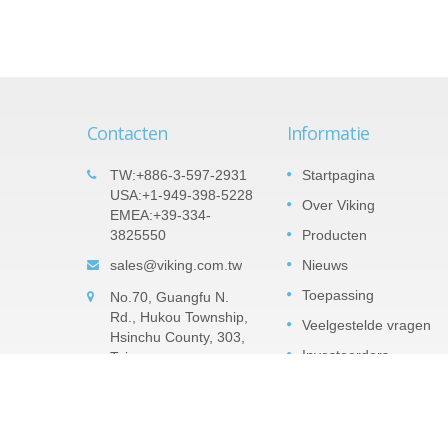
Contacten
Informatie
Belangrijke producten:
TW:+886-3-597-2931
Startpagina
05
 –
Tantalum Nitride (TaN) Dunne
USA:+1-949-398-5228
Over Viking
SEP
EMEA:+39-334-
Film Precisie Chip Weerstand -
3825550
Producten
2022
TAR Serie
hillende
sales@viking.com.tw
Nieuws
 Het
De TaN (tantalumnitride) film is een
 de
vochtbestendige tantalumpentoxide
Toepassing
No.70, Guangfu N.
t als
barrièrelaag die kan tegen hoge relatieve
Rd., Hukou Township,
voor...
Veelgestelde vragen
luchtvochtigheid. TaN is veel robuuster in
Hsinchu County, 303,
het weerstaan van hoge
Investeerders
Taiwan
luchtvochtigheid...
CONTACT
Lees verder
ESG-zone
CatalogUS