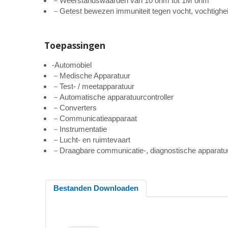
－Weerstandswaarden van 10 ohm tot 1M ohm
－Getest bewezen immuniteit tegen vocht, vochtighe
Toepassingen
-Automobiel
－Medische Apparatuur
－Test- / meetapparatuur
－Automatische apparatuurcontroller
－Converters
－Communicatieapparaat
－Instrumentatie
－Lucht- en ruimtevaart
－Draagbare communicatie-, diagnostische apparatu
Bestanden Downloaden