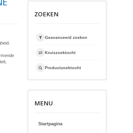
NE
ZOEKEN
Geavanceerd zoeken
gheid.
Kruiszoektocht
hermende
eit,
Productzoektocht
MENU
Startpagina