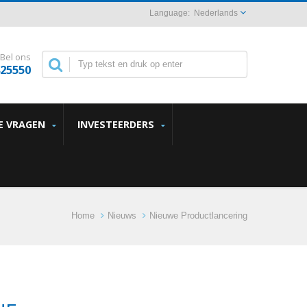
Nederlands
Bel ons
825550
E VRAGEN
INVESTEERDERS
Home
Nieuws
Nieuwe Productlancering