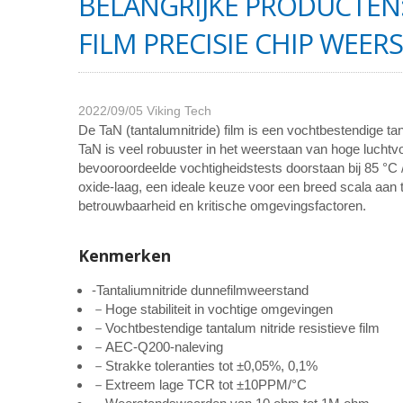
BELANGRIJKE PRODUCTEN:
FILM PRECISIE CHIP WEERS
2022/09/05
Viking Tech
De TaN (tantalumnitride) film is een vochtbestendige ta
TaN is veel robuuster in het weerstaan van hoge lucht
bevooroordeelde vochtigheidstests doorstaan bij 85 °C 
oxide-laag, een ideale keuze voor een breed scala aan t
betrouwbaarheid en kritische omgevingsfactoren.
Kenmerken
-Tantaliumnitride dunnefilmweerstand
－Hoge stabiliteit in vochtige omgevingen
－Vochtbestendige tantalum nitride resistieve film
－AEC-Q200-naleving
－Strakke toleranties tot ±0,05%, 0,1%
－Extreem lage TCR tot ±10PPM/°C