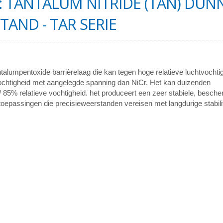
 TANTALUM NITRIDE (TAN) DUN
TAND - TAR SERIE
ntalumpentoxide barrièrelaag die kan tegen hoge relatieve luchtvochti
vochtigheid met aangelegde spanning dan NiCr. Het kan duizenden
/ 85% relatieve vochtigheid. het produceert een zeer stabiele, besc
oepassingen die precisieweerstanden vereisen met langdurige stabilit