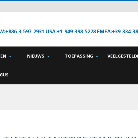
W:+886-3-597-2931 USA:+1-949-398-5228 EMEA:+39-334-3
TEN
NIEUWS
TOEPASSING
VEELGESTELD
GUS