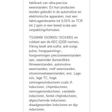
fabrikant van ultra-precisie
weerstanden. En hun producten
worden gebruikt in de automotive en
elektronische apparaten, met een
fabricagetolerantie tot 0,01% en TCR
tot 2 ppm in een breed scala aan
verpakkingsformaten.
TS16949/ ISO9001/ ISO14001 en
voldoet aan de AEC-Q200 normen,
Viking biedt anti-sulfur, anti-surge,
pulse, hoogspannings-,
hoogvermogen precisieweerstanden
aan, waaronder dunne/dikke
filmweerstanden, automotive
weerstanden, melf weerstanden,
stroommeetweerstanden, enz. Lage
ruis, lage TC, hoge
vermogensinductoren zoals rf-
inductoren, chipinductoren,
vermogensinductoren, variabele
inductoren, ferriet chipinductoren,
afgeschermde inductoren,
draadgewonden inductoren en dip-
inductoren.