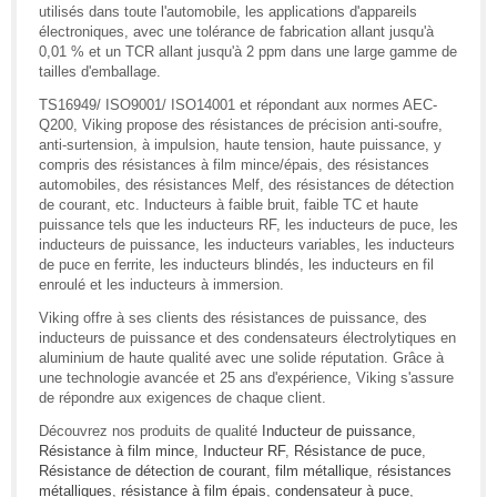
utilisés dans toute l'automobile, les applications d'appareils
électroniques, avec une tolérance de fabrication allant jusqu'à
0,01 % et un TCR allant jusqu'à 2 ppm dans une large gamme de
tailles d'emballage.
TS16949/ ISO9001/ ISO14001 et répondant aux normes AEC-
Q200, Viking propose des résistances de précision anti-soufre,
anti-surtension, à impulsion, haute tension, haute puissance, y
compris des résistances à film mince/épais, des résistances
automobiles, des résistances Melf, des résistances de détection
de courant, etc. Inducteurs à faible bruit, faible TC et haute
puissance tels que les inducteurs RF, les inducteurs de puce, les
inducteurs de puissance, les inducteurs variables, les inducteurs
de puce en ferrite, les inducteurs blindés, les inducteurs en fil
enroulé et les inducteurs à immersion.
Viking offre à ses clients des résistances de puissance, des
inducteurs de puissance et des condensateurs électrolytiques en
aluminium de haute qualité avec une solide réputation. Grâce à
une technologie avancée et 25 ans d'expérience, Viking s'assure
de répondre aux exigences de chaque client.
Découvrez nos produits de qualité
Inducteur de puissance
,
Résistance à film mince
,
Inducteur RF
,
Résistance de puce
,
Résistance de détection de courant
,
film métallique
,
résistances
métalliques
,
résistance à film épais
,
condensateur à puce
,