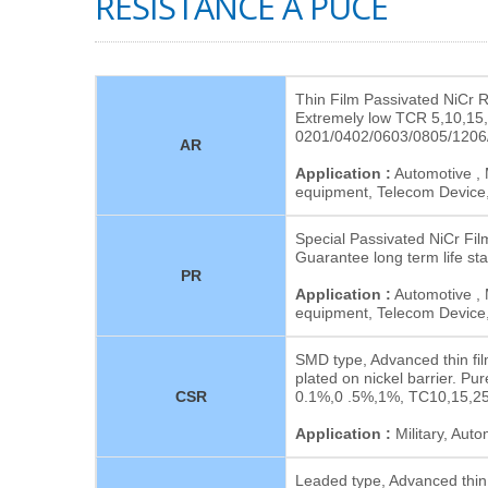
RÉSISTANCE À PUCE
Thin Film Passivated NiCr 
Extremely low TCR 5,10,15
0201/0402/0603/0805/1206
AR
Application :
Automotive , 
equipment, Telecom Device,
Special Passivated NiCr Fil
Guarantee long term life st
PR
Application :
Automotive , 
equipment, Telecom Device,
SMD type, Advanced thin film 
plated on nickel barrier. Pu
CSR
0.1%,0 .5%,1%, TC10,15,2
Application :
Military, Aut
Leaded type, Advanced thin fi