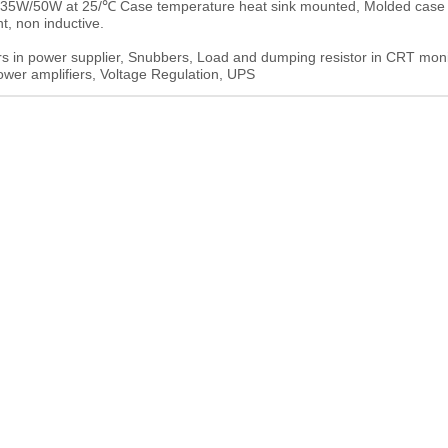
5W/50W at 25/℃ Case temperature heat sink mounted, Molded case 
t, non inductive.
s in power supplier, Snubbers, Load and dumping resistor in CRT moni
ower amplifiers, Voltage Regulation, UPS