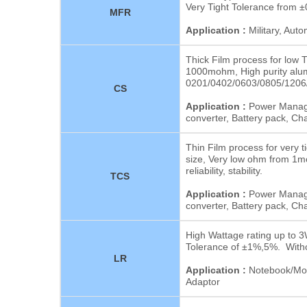
Very Tight Tolerance fro
MFR
Application :
Military, Aut
Thick Film process for lo
1000mohm, High purity alumi
0201/0402/0603/0805/1206
CS
Application :
Power Manage
converter, Battery pack, Cha
Thin Film process for very
size, Very low ohm from 1m
reliability, stability.
TCS
Application :
Power Manage
converter, Battery pack, Cha
High Wattage rating up to
Tolerance of ±1%,5%. Withou
LR
Application :
Notebook/Mot
Adaptor