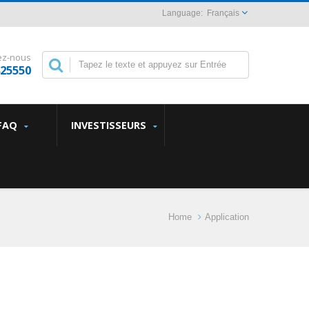
Français
ez-nous
825550
FAQ
INVESTISSEURS
Home
Application