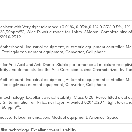
Resistor with Very tight tolerance ±0.01%, 0.05%,0.1%,0.25%,0.5%, 1%
,25,50ppm/℃, Wide R-Value range for 1ohm~3Mohm, Complete size of
/2010/2512.
Motherboard, Industrial equipment, Automatic equipment controller, Me
 Testing/Measurement equipment, Converter, Cell phone
m for Anti-Acid and Anti-Damp. Stable performance at moisture receptivi
ability and demonstrated the Anti-Corrosion claims Characterized by Ta
Motherboard, Industrial equipment, Automatic equipment controller, Me
 Testing/Measurement equipment, Converter, Cell phone
technology. Excellent overall stability: Class 0.25. Force fitted steel ca
re Sn termination on Ni barrier layer. Provided 0204,0207 , tight toleranc
5,50 ppm/℃
omotive, Telecommunication, Medical equipment, Avionics, Space
lm technology. Excellent overall stability.