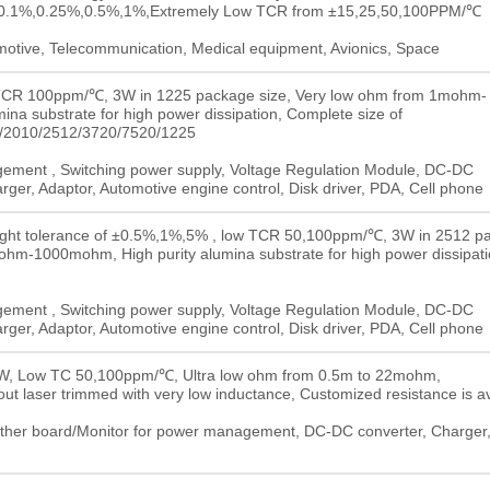
m ±0.1%,0.25%,0.5%,1%,Extremely Low TCR from ±15,25,50,100PPM/℃
omotive, Telecommunication, Medical equipment, Avionics, Space
w TCR 100ppm/℃, 3W in 1225 package size, Very low ohm from 1mohm-
na substrate for high power dissipation, Complete size of
/2010/2512/3720/7520/1225
ment , Switching power supply, Voltage Regulation Module, DC-DC
rger, Adaptor, Automotive engine control, Disk driver, PDA, Cell phone
 tight tolerance of ±0.5%,1%,5% , low TCR 50,100ppm/℃, 3W in 2512 p
ohm-1000mohm, High purity alumina substrate for high power dissipati
ment , Switching power supply, Voltage Regulation Module, DC-DC
rger, Adaptor, Automotive engine control, Disk driver, PDA, Cell phone
 3W, Low TC 50,100ppm/℃, Ultra low ohm from 0.5m to 22mohm,
t laser trimmed with very low inductance, Customized resistance is av
her board/Monitor for power management, DC-DC converter, Charger