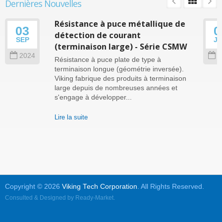
Dernières Nouvelles
Résistance à puce métallique de
03
0
détection de courant
SEP
J
(terminaison large) - Série CSMW
2024
2
Résistance à puce plate de type à
terminaison longue (géométrie inversée).
Viking fabrique des produits à terminaison
large depuis de nombreuses années et
s'engage à développer...
Lire la suite
Copyright © 2026
Viking Tech Corporation
. All Rights Reserved.
Consulted & Designed by
Ready-Market
.