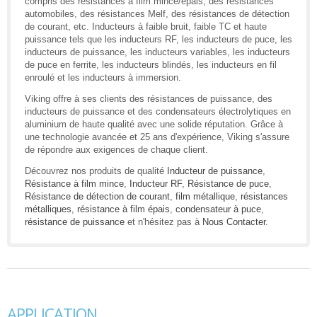
compris des résistances à film mince/épais, des résistances
automobiles, des résistances Melf, des résistances de détection
de courant, etc. Inducteurs à faible bruit, faible TC et haute
puissance tels que les inducteurs RF, les inducteurs de puce, les
inducteurs de puissance, les inducteurs variables, les inducteurs
de puce en ferrite, les inducteurs blindés, les inducteurs en fil
enroulé et les inducteurs à immersion.
Viking offre à ses clients des résistances de puissance, des
inducteurs de puissance et des condensateurs électrolytiques en
aluminium de haute qualité avec une solide réputation. Grâce à
une technologie avancée et 25 ans d'expérience, Viking s'assure
de répondre aux exigences de chaque client.
Découvrez nos produits de qualité
Inducteur de puissance
,
Résistance à film mince
,
Inducteur RF
,
Résistance de puce
,
Résistance de détection de courant
,
film métallique
,
résistances
métalliques
,
résistance à film épais
,
condensateur à puce
,
résistance de puissance
et n'hésitez pas à
Nous Contacter
.
APPLICATION