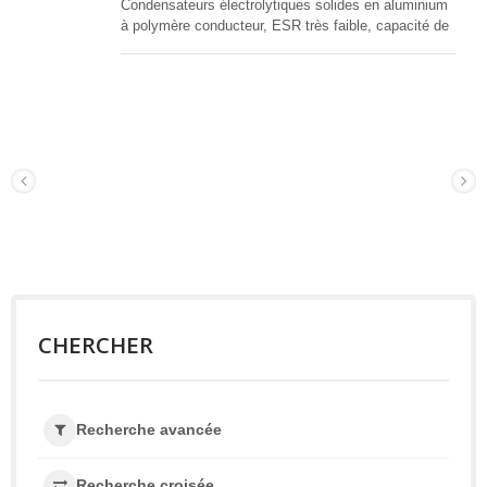
Condensateurs électrolytiques solides en aluminium
à polymère conducteur, ESR très faible, capacité de
courant de ripple élevée, adaptés pour les
convertisseurs DC-DC, régulateurs de tension et
applications de découplage.
CHERCHER
Recherche avancée
Recherche croisée