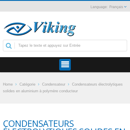
Français
Home
Catégorie
Condensateur
Condensateurs électrolytiques
solides en aluminium à polymère conducteur
CONDENSATEURS