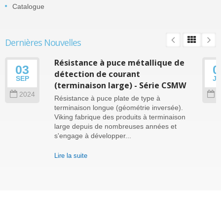
Catalogue
Dernières Nouvelles
Résistance à puce métallique de
03
0
détection de courant
SEP
J
(terminaison large) - Série CSMW
2024
2
Résistance à puce plate de type à
terminaison longue (géométrie inversée).
Viking fabrique des produits à terminaison
large depuis de nombreuses années et
s'engage à développer...
Lire la suite