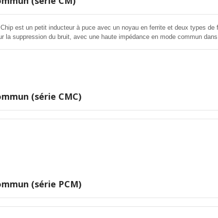
commun (série CM)
hip est un petit inducteur à puce avec un noyau en ferrite et deux types de f
our la suppression du bruit, avec une haute impédance en mode commun dans
le impédance en mode différentiel dans la bande de signal, ainsi qu'une faible
tiel avec un facteur de couplage élevé. Il n'y a presque aucune distorsion s
e. Typiquement utilisé pour la suppression du bruit de rayonnement EMI pour 
commun (série CMC)
commun (série PCM)