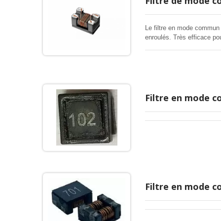
Filtre de mode 
Le filtre en mode commun C
enroulés. Très efficace p
bande de bruit et une faib
impédance en mode différen
les signaux à haute vitess
appareil électronique.
Filtre en mode 
Filtre en mode 