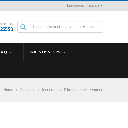
Français
ez-nous
825550
FAQ
INVESTISSEURS
Home
Catégorie
Inducteur
Filtre de mode commun