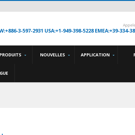
Appel
W:+886-3-597-2931 USA:+1-949-398-5228 EMEA:+39-334-3
PRODUITS
NOUVELLES
APPLICATION
GUE