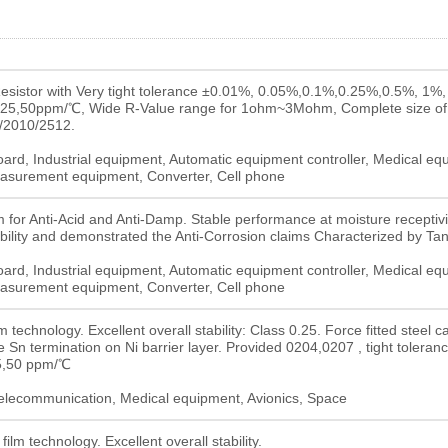
Resistor with Very tight tolerance ±0.01%, 0.05%,0.1%,0.25%,0.5%, 1%
,25,50ppm/℃, Wide R-Value range for 1ohm~3Mohm, Complete size of
/2010/2512.
rd, Industrial equipment, Automatic equipment controller, Medical eq
asurement equipment, Converter, Cell phone
m for Anti-Acid and Anti-Damp. Stable performance at moisture receptivi
ability and demonstrated the Anti-Corrosion claims Characterized by Ta
rd, Industrial equipment, Automatic equipment controller, Medical eq
asurement equipment, Converter, Cell phone
technology. Excellent overall stability: Class 0.25. Force fitted steel ca
re Sn termination on Ni barrier layer. Provided 0204,0207 , tight toleranc
5,50 ppm/℃
 Telecommunication, Medical equipment, Avionics, Space
lm technology. Excellent overall stability.