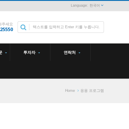
한국어
화주세요
825550
문
투자자
연락처
Home
응용 프로그램