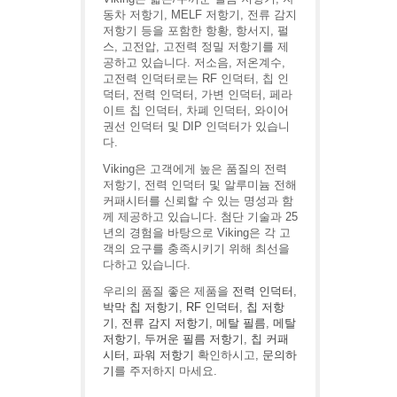
동차 저항기, MELF 저항기, 전류 감지
저항기 등을 포함한 항황, 항서지, 펄
스, 고전압, 고전력 정밀 저항기를 제
공하고 있습니다. 저소음, 저온계수,
고전력 인덕터로는 RF 인덕터, 칩 인
덕터, 전력 인덕터, 가변 인덕터, 페라
이트 칩 인덕터, 차폐 인덕터, 와이어
권선 인덕터 및 DIP 인덕터가 있습니
다.
Viking은 고객에게 높은 품질의 전력
저항기, 전력 인덕터 및 알루미늄 전해
커패시터를 신뢰할 수 있는 명성과 함
께 제공하고 있습니다. 첨단 기술과 25
년의 경험을 바탕으로 Viking은 각 고
객의 요구를 충족시키기 위해 최선을
다하고 있습니다.
우리의 품질 좋은 제품을
전력 인덕터
,
박막 칩 저항기
,
RF 인덕터
,
칩 저항
기
,
전류 감지 저항기
,
메탈 필름
,
메탈
저항기
,
두꺼운 필름 저항기
,
칩 커패
시터
,
파워 저항기
확인하시고,
문의하
기
를 주저하지 마세요.