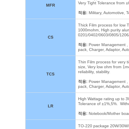
Very Tight Tolerance fro
MFR
적용:
Military, Automotive,
Thick Film process for lo
1000mohm, High purity alumi
0201/0402/0603/0805/1206
CS
적용:
Power Management , Sw
pack, Charger, Adaptor, Aut
Thin Film process for very
size, Very low ohm from 1m
reliability, stability.
TCS
적용:
Power Management , Sw
pack, Charger, Adaptor, Aut
High Wattage rating up to
Tolerance of ±1%,5%. Withou
LR
적용:
Notebook/Mother boar
TO-220 package 20W/30W/3