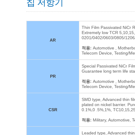
칩 저항기
Thin Film Passivated NiCr 
Extremely low TCR 5,10,15
0201/0402/0603/0805/1206
AR
적용:
Automotive , Motherboa
Telecom Device, Testing/Me
Special Passivated NiCr Fil
Guarantee long term life st
PR
적용:
Automotive , Motherboa
Telecom Device, Testing/Me
SMD type, Advanced thin film 
plated on nickel barrier. Pu
CSR
0.1%,0 .5%,1%, TC10,15,2
적용:
Military, Automotive,
Leaded type, Advanced thin fi