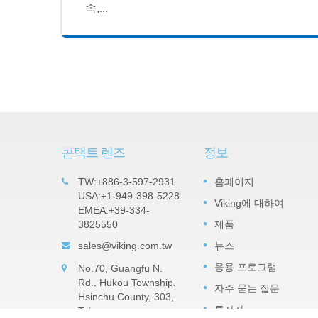
속,...
콘택트 렌즈
정보
 칩 저항
중요한 제품: 탄탈럼 나이트라이드
TW:+886-3-597-2931
홈페이지
05
(TaN) 얇은 필름 정밀 칩 저항기 -
USA:+1-949-398-5228
Viking에 대하여
SEP
EMEA:+39-334-
TAR 시리즈
칩 저항기
3825550
제품
2022
전압을 안
TaN(탄탈륨 나이트라이드) 필름은 높은 
 및 풀다
sales@viking.com.tw
뉴스
대 습도에 견딜 수 있는 수분 불침투성 탄
륨 펜토옥사이드 차단층입니다. TaN은 NiC
응용 프로그램
No.70, Guangfu N.
보다 높은 습도와...
Rd., Hukou Township,
자주 묻는 질문
Hsinchu County, 303,
더 읽어보기
투자자
Taiwan