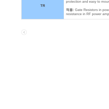
protection and easy to moun
TR
적용:
Gate Resistors in pow
resistance in RF power ampl