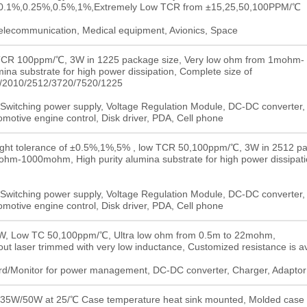
m ±0.1%,0.25%,0.5%,1%,Extremely Low TCR from ±15,25,50,100PPM/℃
 Telecommunication, Medical equipment, Avionics, Space
w TCR 100ppm/℃, 3W in 1225 package size, Very low ohm from 1mohm-
na substrate for high power dissipation, Complete size of
/2010/2512/3720/7520/1225
itching power supply, Voltage Regulation Module, DC-DC converter, 
omotive engine control, Disk driver, PDA, Cell phone
 tight tolerance of ±0.5%,1%,5% , low TCR 50,100ppm/℃, 3W in 2512 p
ohm-1000mohm, High purity alumina substrate for high power dissipati
itching power supply, Voltage Regulation Module, DC-DC converter, 
omotive engine control, Disk driver, PDA, Cell phone
 3W, Low TC 50,100ppm/℃, Ultra low ohm from 0.5m to 22mohm,
t laser trimmed with very low inductance, Customized resistance is av
d/Monitor for power management, DC-DC converter, Charger, Adaptor
5W/50W at 25/℃ Case temperature heat sink mounted, Molded case 