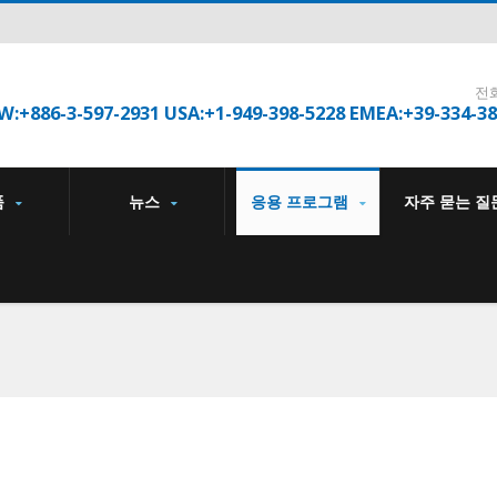
전
W:+886-3-597-2931 USA:+1-949-398-5228 EMEA:+39-334-3
품
뉴스
응용 프로그램
자주 묻는 질