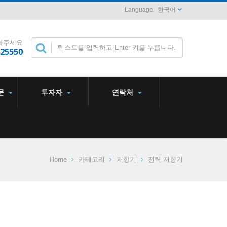
한국어
화주세요
825550
문
투자자
연락처
Home
카테고리
저항기
전력 저항기