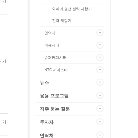
화 기
와이어 권선 전력 저항기
전력 저항기
인덕터
커패시터
슈퍼커패시터
화 기
NTC 서미스터
뉴스
응용 프로그램
자주 묻는 질문
투자자
화 기
연락처