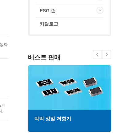
ESG 존
카탈로그
자동화
베스트 판매
스너
다.
박막 정밀 저항기
고주