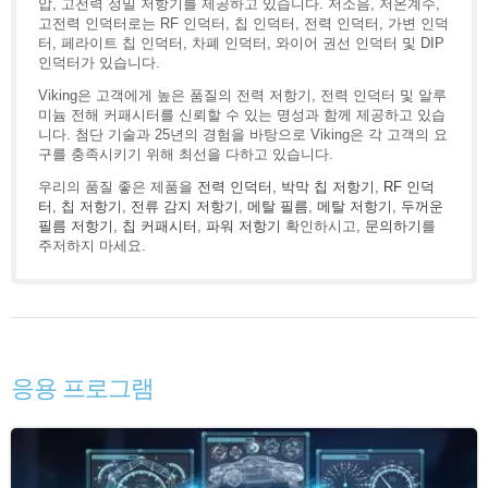
압, 고전력 정밀 저항기를 제공하고 있습니다. 저소음, 저온계수,
고전력 인덕터로는 RF 인덕터, 칩 인덕터, 전력 인덕터, 가변 인덕
터, 페라이트 칩 인덕터, 차폐 인덕터, 와이어 권선 인덕터 및 DIP
인덕터가 있습니다.
Viking은 고객에게 높은 품질의 전력 저항기, 전력 인덕터 및 알루
미늄 전해 커패시터를 신뢰할 수 있는 명성과 함께 제공하고 있습
니다. 첨단 기술과 25년의 경험을 바탕으로 Viking은 각 고객의 요
구를 충족시키기 위해 최선을 다하고 있습니다.
우리의 품질 좋은 제품을
전력 인덕터
,
박막 칩 저항기
,
RF 인덕
터
,
칩 저항기
,
전류 감지 저항기
,
메탈 필름
,
메탈 저항기
,
두꺼운
필름 저항기
,
칩 커패시터
,
파워 저항기
확인하시고,
문의하기
를
주저하지 마세요.
응용 프로그램