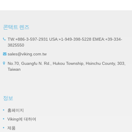
콘택트 렌즈
TW:+886-3-597-2931 USA:+1-949-398-5228 EMEA:+39-334-
3825550
sales@viking.com.tw
No.70, Guangfu N. Rd., Hukou Township, Hsinchu County, 303,
Taiwan
정보
홈페이지
Viking에 대하여
제품