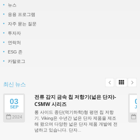
뉴스
응용 프로그램
자주 묻는 질문
투자자
연락처
ESG 존
카탈로그
최신 뉴스
전류 감지 금속 칩 저항기(넓은 단자)-
03
0
CSMW 시리즈
SEP
J
롱 사이드 종단(역기하학)형 평면 칩 저항
2024
2
기. Viking은 수년간 넓은 단자 제품을 제조
해 왔으며 다양한 넓은 단자 제품 개발에 전
념하고 있습니다. 단자...