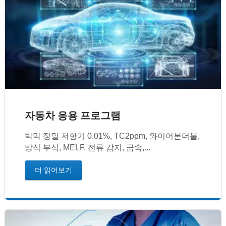
자동차 응용 프로그램
박막 정밀 저항기 0.01%, TC2ppm, 와이어본더블,
방식 부식, MELF. 전류 감지, 금속,...
더 읽어보기