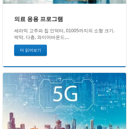
의료 응용 프로그램
세라믹 고주파 칩 인덕터, 01005까지의 소형 크기.
박막, 다층, 와이어바운드,...
더 읽어보기