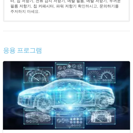
터
,
칩 저항기
,
전류 감지 저항기
,
메탈 필름
,
메탈 저항기
,
두꺼운
필름 저항기
,
칩 커패시터
,
파워 저항기
확인하시고,
문의하기
를
주저하지 마세요.
응용 프로그램