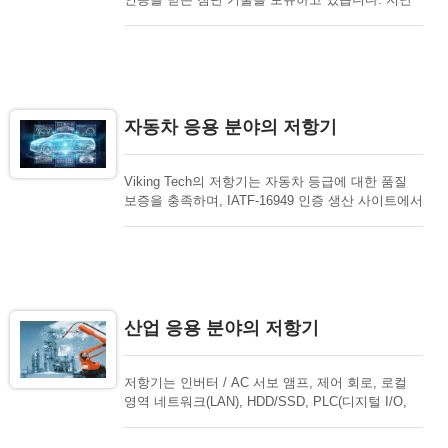
10년간 의료 기기 시장은 전자 제품의 빠른 통합이
이루어졌습니다. 새로운 시장은 개인이 자신의 건강
을 모니터링하려는 욕구와 고급 장치의 정확성을 높
여야 할 필요성에 대한 수요가 증가하고 있습니다.
저항기의 새로운 응용 프로그램은 이러한 의료 기기
의 요구 사항을 충족하는 저항기가 필요합니다. 디
자동차 응용 분야의 저항기
지털 온도계, CPAP 기계, 전동 휠체어, 혈압계 및
혈당 모니터와 같은 홈 헬스 제품은 모두 상당한 전
자 콘텐츠를 가지고 있습니다. 병원 장비, 얇은 필름
Viking Tech의 저항기는 자동차 등급에 대한 품질
정밀 저항기는 정밀도와 소형화, 두꺼운 필름 및 전
보증을 충족하며, IATF-16949 인증 생산 사이트에서
류 감지 저항기의 대량 사용에 이상적인 선택입니
제조됩니다. AEC-Q200 준수. VDA6.3에 대한 높은
다. Viking 저항기는 아래의 의료 응용 분야에 이상
신뢰성, 자동차 제품을 제조하기 위한 장비 및 직원
적인 선택입니다.
인증. 제로 결함 TASK 제품 제공에 대한 약속.
PPAP 가능, 보험 가능. 자동차는 다음 응용 프로그
램을 포함합니다: XEV/엔진 제어, 하이브리드/전기
차(배터리 팩), 엔진 제어／AT 제어／하이브리드
산업 응용 분야의 저항기
PCU, 자동차 바디 제어, 자동차 내비게이션 시스템,
엔터테인먼트, 첨단 운전 보조 시스템(ADAS), 차량
조명, BMS(배터리 관리 시스템).
저항기는 인버터 / AC 서보 앰프, 제어 회로, 로컬
영역 네트워크(LAN), HDD/SSD, PLC(디지털 I/O,
아날로그 입력, 출력), 무정전 전원 공급 장치, 테스
트/측정 장비, 산업용 PC, 배터리, 보안 시스템, 연