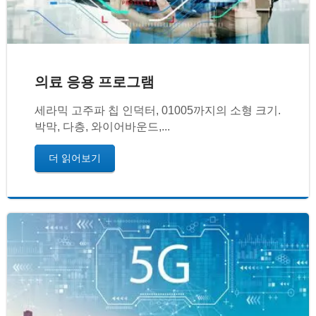
의료 응용 프로그램
세라믹 고주파 칩 인덕터, 01005까지의 소형 크기.
박막, 다층, 와이어바운드,...
더 읽어보기