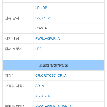
LR
,
LRP
전류 감지
CS
,
CS..A
CSW..A
서지 내성
PWR..A
/
SWR..A
점퍼 저항기
LRJ
고전압 발생기/방전
저항기
CR
,
CR(TC50),
CR..A
고정밀 저항기
AR..A
AS
,
AS..A
항황화 저항기
PWR..A
/
SWR..A
,
HVR..A