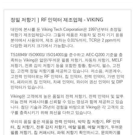
정밀 저항기 | RF 인덕터 제조업체 - VIKING
대만에 본사를 둔 Viking Tech Corporation은 1997년부터 초정밀
저항기 제조업체입니다. 그들의 제품은 자동차 및 전자 기기 응용
분야에서 사용되며, 제조 공차는 0.01%까지, TCR은 2 ppm까지
다양한 패키지 크기에서 가능합니다.
TS16949/ ISO9001/ ISO14001을 준수하고 AEC-Q200 기준을 충
족하는 Viking은 얇은/두꺼운 필름 저항기, 자동차 저항기, MELF
저항기, 전류 감지 저항기 등을 포함한 항황, 항서지, 펄스, 고전
압, 고전력 정밀 저항기를 제공하고 있습니다. 저소음, 저온계수,
고전력 인덕터로는 RF 인덕터, 칩 인덕터, 전력 인덕터, 가변 인덕
터, 페라이트 칩 인덕터, 차폐 인덕터, 와이어 권선 인덕터 및 DIP
인덕터가 있습니다.
Viking은 고객에게 높은 품질의 전력 저항기, 전력 인덕터 및 알루
미늄 전해 커패시터를 신뢰할 수 있는 명성과 함께 제공하고 있습
니다. 첨단 기술과 25년의 경험을 바탕으로 Viking은 각 고객의 요
구를 충족시키기 위해 최선을 다하고 있습니다.
우리의 품질 좋은 제품을
전력 인덕터
,
박막 칩 저항기
,
RF 인덕
터
,
칩 저항기
,
전류 감지 저항기
,
메탈 필름
,
메탈 저항기
,
두꺼운
필름 저항기
,
칩 커패시터
,
파워 저항기
확인하시고,
문의하기
를