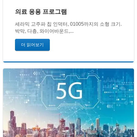
의료 응용 프로그램
세라믹 고주파 칩 인덕터, 01005까지의 소형 크기.
박막, 다층, 와이어바운드,...
더 읽어보기