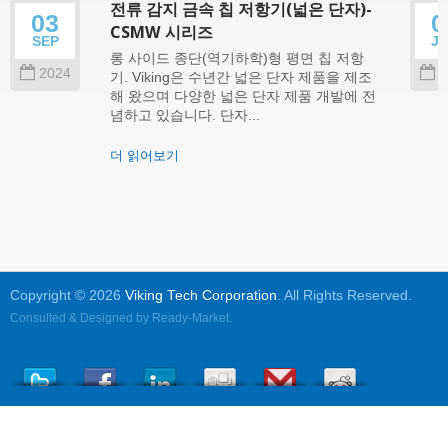
전류 감지 금속 칩 저항기(넓은 단자)-
03
0
CSMW 시리즈
SEP
J
롱 사이드 종단(역기하학)형 평면 칩 저항
2024
2
기. Viking은 수년간 넓은 단자 제품을 제조
해 왔으며 다양한 넓은 단자 제품 개발에 전
념하고 있습니다. 단자...
더 읽어보기
Copyright © 2026
Viking Tech Corporation
. All Rights Reserved.
Consulted & Designed by
Ready-Market
.