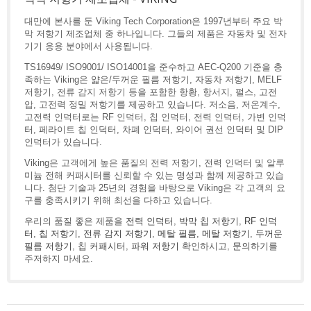
대만에 본사를 둔 Viking Tech Corporation은 1997년부터 주요 박
막 저항기 제조업체 중 하나입니다. 그들의 제품은 자동차 및 전자
기기 응용 분야에서 사용됩니다.
TS16949/ ISO9001/ ISO14001을 준수하고 AEC-Q200 기준을 충
족하는 Viking은 얇은/두꺼운 필름 저항기, 자동차 저항기, MELF
저항기, 전류 감지 저항기 등을 포함한 항황, 항서지, 펄스, 고전
압, 고전력 정밀 저항기를 제공하고 있습니다. 저소음, 저온계수,
고전력 인덕터로는 RF 인덕터, 칩 인덕터, 전력 인덕터, 가변 인덕
터, 페라이트 칩 인덕터, 차폐 인덕터, 와이어 권선 인덕터 및 DIP
인덕터가 있습니다.
Viking은 고객에게 높은 품질의 전력 저항기, 전력 인덕터 및 알루
미늄 전해 커패시터를 신뢰할 수 있는 명성과 함께 제공하고 있습
니다. 첨단 기술과 25년의 경험을 바탕으로 Viking은 각 고객의 요
구를 충족시키기 위해 최선을 다하고 있습니다.
우리의 품질 좋은 제품을
전력 인덕터
,
박막 칩 저항기
,
RF 인덕
터
,
칩 저항기
,
전류 감지 저항기
,
메탈 필름
,
메탈 저항기
,
두꺼운
필름 저항기
,
칩 커패시터
,
파워 저항기
확인하시고,
문의하기
를
주저하지 마세요.