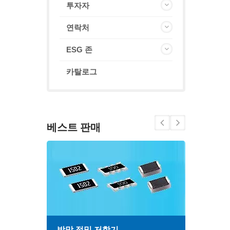
투자자
연락처
ESG 존
카탈로그
베스트 판매
박막 정밀 저항기
고주