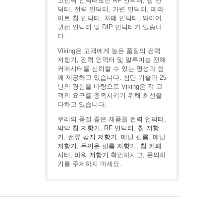
고전력 인덕터로는 RF 인덕터, 칩 인
덕터, 전력 인덕터, 가변 인덕터, 페라
이트 칩 인덕터, 차폐 인덕터, 와이어
권선 인덕터 및 DIP 인덕터가 있습니
다.
Viking은 고객에게 높은 품질의 전력
저항기, 전력 인덕터 및 알루미늄 전해
커패시터를 신뢰할 수 있는 명성과 함
께 제공하고 있습니다. 첨단 기술과 25
년의 경험을 바탕으로 Viking은 각 고
객의 요구를 충족시키기 위해 최선을
다하고 있습니다.
우리의 품질 좋은 제품을
전력 인덕터
,
박막 칩 저항기
,
RF 인덕터
,
칩 저항
기
,
전류 감지 저항기
,
메탈 필름
,
메탈
저항기
,
두꺼운 필름 저항기
,
칩 커패
시터
,
파워 저항기
확인하시고,
문의하
기
를 주저하지 마세요.