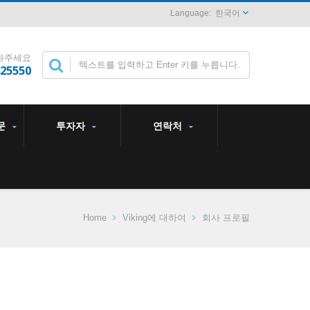
한국어
화주세요
825550
문
투자자
연락처
Home
Viking에 대하여
회사 프로필