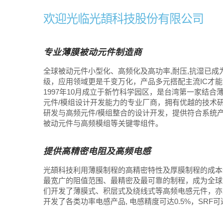
欢迎光临光頡科技股份有限公司
专业薄膜被动元件制造商
全球被动元件小型化、高频化及高功率,耐压,抗湿已成
级，应用领域更是千变万化，产品多元搭配主流IC才
1997年10月成立于新竹科学园区，是台湾第一家结合
元件/模组设计开发能力的专业厂商，拥有优越的技术
研发与高频元件/模组整合的设计开发，提供符合系统
被动元件与高频模组等关键零组件。
提供高精密电阻及高频电感
光頡科技利用薄膜制程的高精密特性及厚膜制程的成本
最宽广的阻值范围、最精密及最可靠的制程，成为全球少数
们开发了薄膜式、积层式及绕线式等高频电感元件，亦
开发了各类功率电感产品, 电感精度可达0.5%，SRF