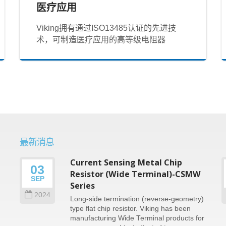
医疗应用
Viking拥有通过ISO13485认证的先进技
术，可制造医疗应用的高等级电阻器
最新消息
Current Sensing Metal Chip
03
n
Resistor (Wide Terminal)-CSMW
SEP
Series
2024
Long-side termination (reverse-geometry)
type flat chip resistor. Viking has been
e
manufacturing Wide Terminal products for