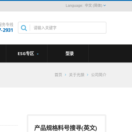
中文 (简体)
服务专线
7-2931
ESG专区
型录
首页
关于光頡
公司简介
产品规格料号搜寻(英文)