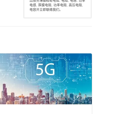
品服务
薄膜精密电阻
,
电阻
,
电感
,
功率
电感
,
厚膜电阻
,
功率电阻
,
高压电阻
,
电容
并
立即联络我们
。