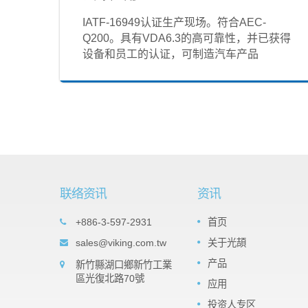
IATF‐16949认证生产现场。符合AEC-
Q200。具有VDA6.3的高可靠性，并已获得
设备和员工的认证，可制造汽车产品
联络资讯
资讯
t Array
Important products: Tantalum
+886-3-597-2931
首页
05
es
Nitride (TaN) Thin Film Precisio
sales@viking.com.tw
关于光頡
SEP
Chip Resistor -TAR Series
veral
产品
新竹縣湖口鄉新竹工業
2022
ts the
The TaN (tantalum nitride) film is a
區光復北路70號
 It can
应用
moisture impervious tantalum pentoxide
resistors
barrier layer that can against high relativ
投资人专区