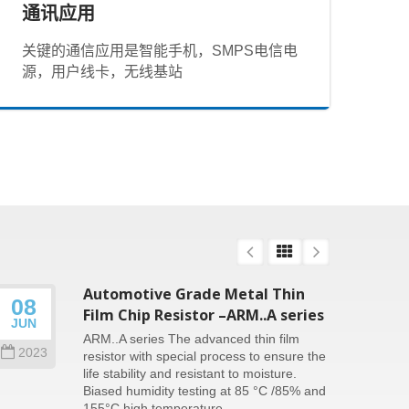
通讯应用
关键的通信应用是智能手机，SMPS电信电
源，用户线卡，无线基站
Automotive Grade Metal Thin
08
26
Film Chip Resistor –ARM..A series
JUN
SEP
ARM..A series The advanced thin film
2023
202
resistor with special process to ensure the
life stability and resistant to moisture.
Biased humidity testing at 85 °C /85% and
155°C high temperature...