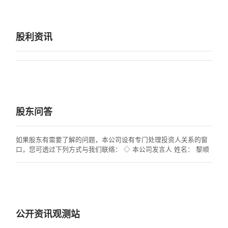
股利资讯
股东问答
如果股东有需要了解的问题，本公司设有专门处理投资人关系的窗
口，您可透过下列方式与我们联络： ◇ 本公司发言人 姓名： 黎顺
和副总 电话：03-5972931 # 5009 ◇ 本公司代理发言人 姓名： 郑
嘉莲副理 电话：03-5972931 # 5410 ◇ 投资人关系信箱(公司专责
处理股东建议及纠纷信箱)： s3624@viking.com.tw ◇ 审计委员会
信箱： a3624@viking.com.tw 如果股东您对股票过户、领息或配
股、变更地址、股票办理挂失、质权设定或撤销、印鉴变更或挂
失，以及其他有关股务作业的问题，请洽询本公司之股务代理机
公开资讯观测站
构。 ◇ 宏远证券股份有限公司 地址：台北市信义路4段236号3楼
电话：02-2700-8899 传真：02-2709-7243