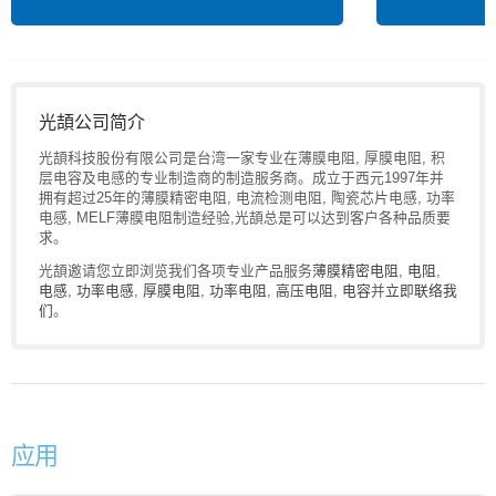
光頡公司简介
光頡科技股份有限公司是台湾一家专业在薄膜电阻, 厚膜电阻, 积
层电容及电感的专业制造商的制造服务商。成立于西元1997年并
拥有超过25年的薄膜精密电阻, 电流检测电阻, 陶瓷芯片电感, 功率
电感, MELF薄膜电阻制造经验,光頡总是可以达到客户各种品质要
求。
光頡邀请您立即浏览我们各项专业产品服务
薄膜精密电阻
,
电阻
,
电感
,
功率电感
,
厚膜电阻
,
功率电阻
,
高压电阻
,
电容
并
立即联络我
们
。
应用