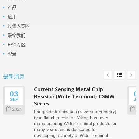
产品
应用
投资人专区
联络我们
ESG专区
型录
最新消息
Current Sensing Metal Chip
03
0
Resistor (Wide Terminal)-CSMW
SEP
J
Series
2024
2
Long-side termination (reverse-geometry)
type flat chip resistor. Viking has been
manufacturing Wide Terminal products for
many years and is dedicated to
developing a variety of Wide Terminal...