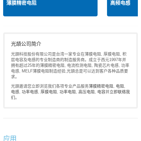
薄膜精密电阻
高频电感
光頡公司简介
光頡科技股份有限公司是台湾一家专业在薄膜电阻, 厚膜电阻, 积
层电容及电感的专业制造商的制造服务商。成立于西元1997年并
拥有超过25年的薄膜精密电阻, 电流检测电阻, 陶瓷芯片电感, 功率
电感, MELF薄膜电阻制造经验,光頡总是可以达到客户各种品质要
求。
光頡邀请您立即浏览我们各项专业产品服务
薄膜精密电阻
,
电阻
,
电感
,
功率电感
,
厚膜电阻
,
功率电阻
,
高压电阻
,
电容
并
立即联络我
们
。
应用