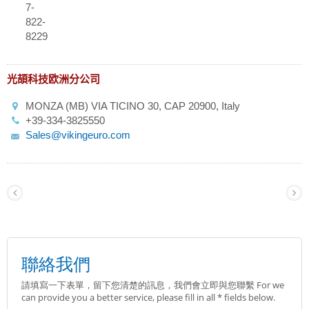
7-
822-
8229
光頡科技欧洲分公司
MONZA (MB) VIA TICINO 30, CAP 20900, Italy
+39-334-3825550
Sales@vikingeuro.com