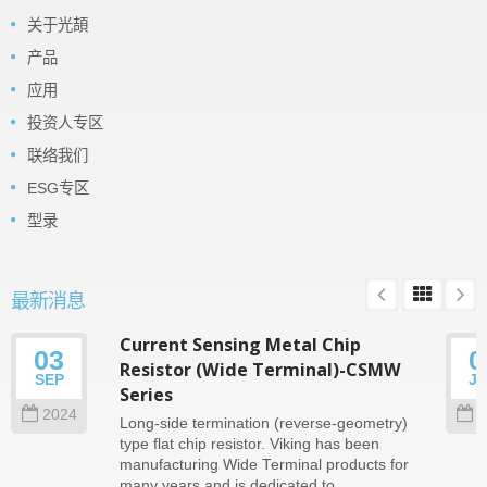
关于光頡
产品
应用
投资人专区
联络我们
ESG专区
型录
最新消息
Current Sensing Metal Chip
03
0
Resistor (Wide Terminal)-CSMW
SEP
J
Series
2024
2
Long-side termination (reverse-geometry)
type flat chip resistor. Viking has been
manufacturing Wide Terminal products for
many years and is dedicated to