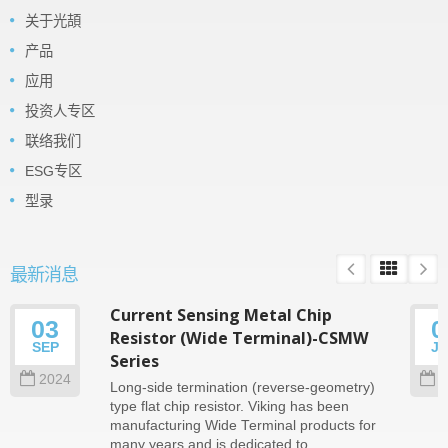
关于光頡
产品
应用
投资人专区
联络我们
ESG专区
型录
最新消息
Current Sensing Metal Chip
03
0
Resistor (Wide Terminal)-CSMW
SEP
J
Series
2024
2
Long-side termination (reverse-geometry)
type flat chip resistor. Viking has been
manufacturing Wide Terminal products for
many years and is dedicated to