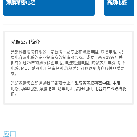
薄膜精密电阻
高频电感
光頡公司简介
光頡科技股份有限公司是台湾一家专业在薄膜电阻, 厚膜电阻, 积
层电容及电感的专业制造商的制造服务商。成立于西元1997年并
拥有超过25年的薄膜精密电阻, 电流检测电阻, 陶瓷芯片电感, 功率
电感, MELF薄膜电阻制造经验,光頡总是可以达到客户各种品质要
求。
光頡邀请您立即浏览我们各项专业产品服务
薄膜精密电阻
,
电阻
,
电感
,
功率电感
,
厚膜电阻
,
功率电阻
,
高压电阻
,
电容
并
立即联络我
们
。
应用