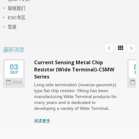
联络我们
ESG专区
型录
最新消息
Current Sensing Metal Chip
03
0
Resistor (Wide Terminal)-CSMW
SEP
J
Series
2024
2
Long-side termination (reverse-geometry)
type flat chip resistor. Viking has been
manufacturing Wide Terminal products for
many years and is dedicated to
developing a variety of Wide Terminal...
阅读更多