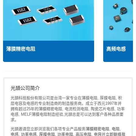
薄膜精密电阻
高频电感
光頡公司简介
光頡科技股份有限公司是台湾一家专业在薄膜电阻, 厚膜电阻, 积
层电容及电感的专业制造商的制造服务商。成立于西元1997年并
拥有超过25年的薄膜精密电阻, 电流检测电阻, 陶瓷芯片电感, 功率
电感, MELF薄膜电阻制造经验,光頡总是可以达到客户各种品质要
求。
光頡邀请您立即浏览我们各项专业产品服务
薄膜精密电阻
,
电阻
,
电感
,
功率电感
,
厚膜电阻
,
功率电阻
,
高压电阻
,
电容
并
立即联络我