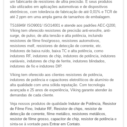
um fabricante de resistores de ultra precisão. E seus produtos
são utilizados em aplicações automotivas e de dispositivos
eletrônicos, com tolerância de fabricação de até 0,01% e TCR de
até 2 ppm em uma ampla gama de tamanhos de embalagem.
TS16949/ ISO9001/ ISO14001 e atende aos padrões AEC-Q200,
Viking tem oferecido resistores de precisão anti-enxofre, anti-
surge, de pulso, de alta tensão e alta potência, incluindo
resistores de filme fino/grosso, resistores automotivos,
resistores melf, resistores de detecção de corrente, etc.
Indutores de baixa ruído, baixa TC e alta potência, como
indutores RF, indutores de chip, indutores de potência, indutores
variáveis, indutores de chip de ferrite, indutores blindados,
indutores de fio e indutores DIP.
Viking tem oferecido aos clientes resistores de potência,
indutores de potência e capacitores eletrolíticos de alumínio de
alta qualidade com uma sólida reputação. Com tecnologia
avançada e 25 anos de experiência, Viking garante atender às
demandas de cada cliente.
Veja nossos produtos de qualidade
Indutor de Potência
,
Resistor
de Filme Fino
,
Indutor RF
,
Resistor de chips
,
resistor de
detecção de corrente
,
filme metálico
,
resistores metálicos
,
resistor de filme grosso
,
capacitor de chip
,
resistor de potência
e
sinta-se à vontade para
Entrar em Contato
.