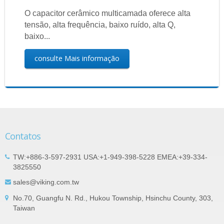
O capacitor cerâmico multicamada oferece alta
tensão, alta frequência, baixo ruído, alta Q,
baixo...
consulte Mais informação
Contatos
TW:+886-3-597-2931 USA:+1-949-398-5228 EMEA:+39-334-
3825550
sales@viking.com.tw
No.70, Guangfu N. Rd., Hukou Township, Hsinchu County, 303,
Taiwan