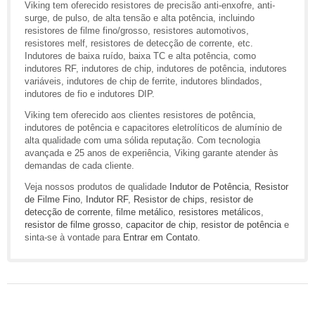
Viking tem oferecido resistores de precisão anti-enxofre, anti-
surge, de pulso, de alta tensão e alta potência, incluindo
resistores de filme fino/grosso, resistores automotivos,
resistores melf, resistores de detecção de corrente, etc.
Indutores de baixa ruído, baixa TC e alta potência, como
indutores RF, indutores de chip, indutores de potência, indutores
variáveis, indutores de chip de ferrite, indutores blindados,
indutores de fio e indutores DIP.
Viking tem oferecido aos clientes resistores de potência,
indutores de potência e capacitores eletrolíticos de alumínio de
alta qualidade com uma sólida reputação. Com tecnologia
avançada e 25 anos de experiência, Viking garante atender às
demandas de cada cliente.
Veja nossos produtos de qualidade
Indutor de Potência
,
Resistor
de Filme Fino
,
Indutor RF
,
Resistor de chips
,
resistor de
detecção de corrente
,
filme metálico
,
resistores metálicos
,
resistor de filme grosso
,
capacitor de chip
,
resistor de potência
e
sinta-se à vontade para
Entrar em Contato
.