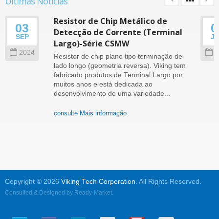
Últimas Notícias
Resistor de Chip Metálico de
03
0
Detecção de Corrente (Terminal
SEP
J
Largo)-Série CSMW
2024
2
Resistor de chip plano tipo terminação de
lado longo (geometria reversa). Viking tem
fabricado produtos de Terminal Largo por
muitos anos e está dedicada ao
desenvolvimento de uma variedade...
consulte Mais informação
Copyright © 2026
Viking Tech Corporation
. All Rights Reserved.
Consulted & Designed by
Ready-Market
.