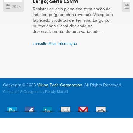
Largo)-Série CSMW
2024
2
Resistor de chip plano tipo terminação de
lado longo (geometria reversa). Viking tem
fabricado produtos de Terminal Largo por
muitos anos e está dedicada ao
desenvolvimento de uma variedade...
consulte Mais informação
Copyright © 2026
Viking Tech Corporation
. All Rights Reserved.
Consulted & Designed by
Ready-Market
.