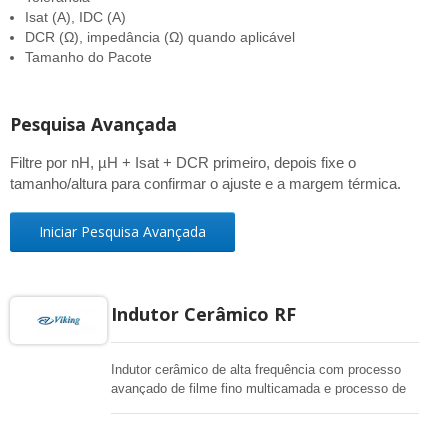
Isat (A), IDC (A)
DCR (Ω), impedância (Ω) quando aplicável
Tamanho do Pacote
Pesquisa Avançada
Filtre por nH, µH + Isat + DCR primeiro, depois fixe o
tamanho/altura para confirmar o ajuste e a margem térmica.
Iniciar Pesquisa Avançada
Indutor Cerâmico RF
Indutor cerâmico de alta frequência com processo
avançado de filme fino multicamada e processo de
fio enrolado para suportar todos os tipos de
aplicações de RF. Alta SRF, excelente Q, superior
estabilidade térmica.