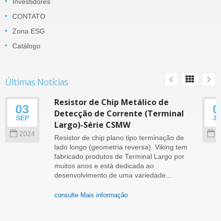
Investidores
CONTATO
Zona ESG
Catálogo
Últimas Notícias
Resistor de Chip Metálico de
03
0
Detecção de Corrente (Terminal
SEP
J
Largo)-Série CSMW
2024
2
Resistor de chip plano tipo terminação de
lado longo (geometria reversa). Viking tem
fabricado produtos de Terminal Largo por
muitos anos e está dedicada ao
desenvolvimento de uma variedade...
consulte Mais informação