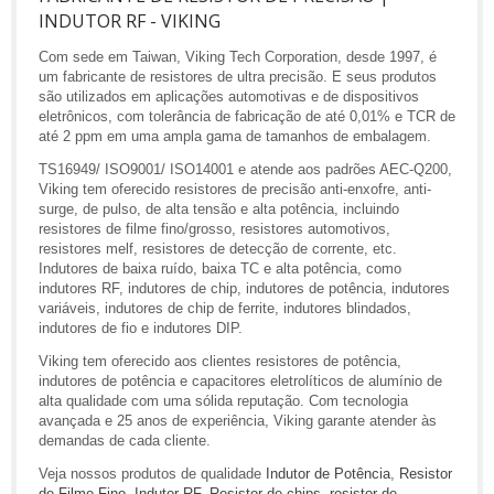
INDUTOR RF - VIKING
Com sede em Taiwan, Viking Tech Corporation, desde 1997, é
um fabricante de resistores de ultra precisão. E seus produtos
são utilizados em aplicações automotivas e de dispositivos
eletrônicos, com tolerância de fabricação de até 0,01% e TCR de
até 2 ppm em uma ampla gama de tamanhos de embalagem.
TS16949/ ISO9001/ ISO14001 e atende aos padrões AEC-Q200,
Viking tem oferecido resistores de precisão anti-enxofre, anti-
surge, de pulso, de alta tensão e alta potência, incluindo
resistores de filme fino/grosso, resistores automotivos,
resistores melf, resistores de detecção de corrente, etc.
Indutores de baixa ruído, baixa TC e alta potência, como
indutores RF, indutores de chip, indutores de potência, indutores
variáveis, indutores de chip de ferrite, indutores blindados,
indutores de fio e indutores DIP.
Viking tem oferecido aos clientes resistores de potência,
indutores de potência e capacitores eletrolíticos de alumínio de
alta qualidade com uma sólida reputação. Com tecnologia
avançada e 25 anos de experiência, Viking garante atender às
demandas de cada cliente.
Veja nossos produtos de qualidade
Indutor de Potência
,
Resistor
de Filme Fino
,
Indutor RF
,
Resistor de chips
,
resistor de