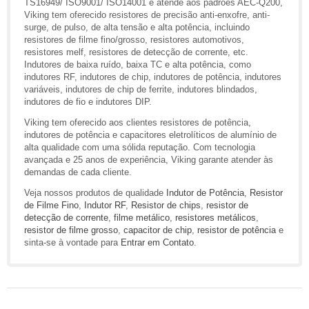
TS16949/ ISO9001/ ISO14001 e atende aos padrões AEC-Q200,
Viking tem oferecido resistores de precisão anti-enxofre, anti-
surge, de pulso, de alta tensão e alta potência, incluindo
resistores de filme fino/grosso, resistores automotivos,
resistores melf, resistores de detecção de corrente, etc.
Indutores de baixa ruído, baixa TC e alta potência, como
indutores RF, indutores de chip, indutores de potência, indutores
variáveis, indutores de chip de ferrite, indutores blindados,
indutores de fio e indutores DIP.
Viking tem oferecido aos clientes resistores de potência,
indutores de potência e capacitores eletrolíticos de alumínio de
alta qualidade com uma sólida reputação. Com tecnologia
avançada e 25 anos de experiência, Viking garante atender às
demandas de cada cliente.
Veja nossos produtos de qualidade
Indutor de Potência
,
Resistor
de Filme Fino
,
Indutor RF
,
Resistor de chips
,
resistor de
detecção de corrente
,
filme metálico
,
resistores metálicos
,
resistor de filme grosso
,
capacitor de chip
,
resistor de potência
e
sinta-se à vontade para
Entrar em Contato
.