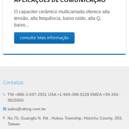
O capacitor cerâmico multicamada oferece alta
tensão, alta frequência, baixo ruído, alta Q,
baixo...
consulte Mais informação
Contatos
TW:+886-3-597-2931 USA:+1-949-398-5228 EMEA:+39-334-
3825550
sales@viking.com.tw
No.70, Guangfu N. Rd., Hukou Township, Hsinchu County, 303,
Taiwan