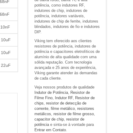
 68nF
potência, como indutores RF,
indutores de chip, indutores de
 68nF
potência, indutores variáveis,
indutores de chip de ferrite, indutores
blindados, indutores de fio e indutores
 10nF
DIP.
 10uF
Viking tem oferecido aos clientes
resistores de potência, indutores de
potência e capacitores eletrolíticos de
 10uF
alumínio de alta qualidade com uma
sólida reputação. Com tecnologia
 22uF
avançada e 25 anos de experiência,
Viking garante atender às demandas
de cada cliente.
Veja nossos produtos de qualidade
Indutor de Potência
,
Resistor de
Filme Fino
,
Indutor RF
,
Resistor de
chips
,
resistor de detecção de
corrente
,
filme metálico
,
resistores
metálicos
,
resistor de filme grosso
,
capacitor de chip
,
resistor de
potência
e sinta-se à vontade para
Entrar em Contato
.