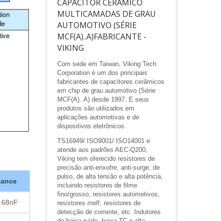
CAPACITOR CERÂMICO
MULTICAMADAS DE GRAU
AUTOMOTIVO (SÉRIE
MCF(A)..A)FABRICANTE -
VIKING
Com sede em Taiwan, Viking Tech
Corporation é um dos principais
fabricantes de capacitores cerâmicos
em chip de grau automotivo (Série
MCF(A)..A) desde 1997. E seus
produtos são utilizados em
aplicações automotivas e de
dispositivos eletrônicos.
TS16949/ ISO9001/ ISO14001 e
atende aos padrões AEC-Q200,
Viking tem oferecido resistores de
precisão anti-enxofre, anti-surge, de
pulso, de alta tensão e alta potência,
tance
incluindo resistores de filme
fino/grosso, resistores automotivos,
 68nF
resistores melf, resistores de
detecção de corrente, etc. Indutores
de baixa ruído, baixa TC e alta