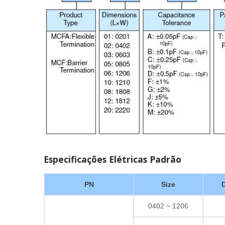
Especificações Elétricas Padrão
PN
Size
D
0402 ~ 1206