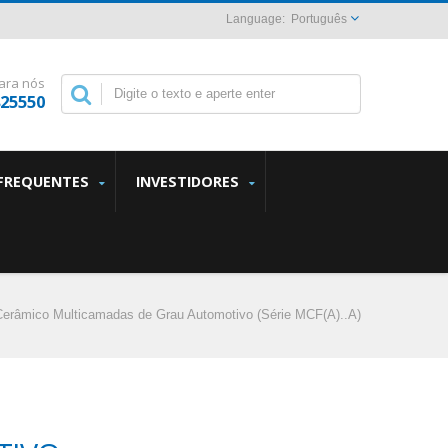
Português
ara nós
825550
FREQUENTES
INVESTIDORES
Cerâmico Multicamadas de Grau Automotivo (Série MCF(A)..A)