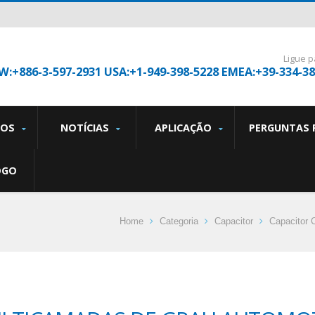
Ligue p
W:+886-3-597-2931 USA:+1-949-398-5228 EMEA:+39-334-3
TOS
NOTÍCIAS
APLICAÇÃO
PERGUNTAS 
OGO
Home
Categoria
Capacitor
Capacitor 