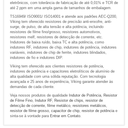
eletrônicos, com tolerância de fabricação de até 0,01% e TCR de
até 2 ppm em uma ampla gama de tamanhos de embalagem.
TS16949/ ISO9001/ ISO14001 e atende aos padrões AEC-Q200,
Viking tem oferecido resistores de precisão anti-enxofre, anti-
surge, de pulso, de alta tensão e alta potência, incluindo
resistores de filme fino/grosso, resistores automotivos,
resistores melf, resistores de detecção de corrente, etc.
Indutores de baixa ruído, baixa TC e alta potência, como
indutores RF, indutores de chip, indutores de potência, indutores
variáveis, indutores de chip de ferrite, indutores blindados,
indutores de fio e indutores DIP.
Viking tem oferecido aos clientes resistores de potência,
indutores de potência e capacitores eletrolíticos de alumínio de
alta qualidade com uma sólida reputação. Com tecnologia
avançada e 25 anos de experiência, Viking garante atender às
demandas de cada cliente.
Veja nossos produtos de qualidade
Indutor de Potência
,
Resistor
de Filme Fino
,
Indutor RF
,
Resistor de chips
,
resistor de
detecção de corrente
,
filme metálico
,
resistores metálicos
,
resistor de filme grosso
,
capacitor de chip
,
resistor de potência
e
sinta-se à vontade para
Entrar em Contato
.