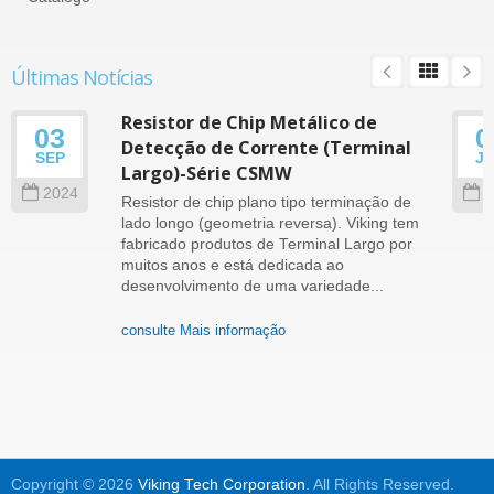
Últimas Notícias
Resistor de Chip Metálico de
03
0
Detecção de Corrente (Terminal
SEP
J
Largo)-Série CSMW
2024
2
Resistor de chip plano tipo terminação de
lado longo (geometria reversa). Viking tem
fabricado produtos de Terminal Largo por
muitos anos e está dedicada ao
desenvolvimento de uma variedade...
consulte Mais informação
Copyright © 2026
Viking Tech Corporation
. All Rights Reserved.