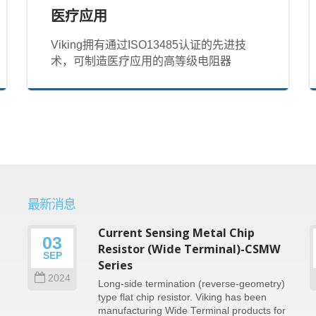
医疗应用
Viking拥有通过ISO13485认证的先进技
术，可制造医疗应用的高等级电阻器
最新消息
Current Sensing Metal Chip
03
n
Resistor (Wide Terminal)-CSMW
SEP
Series
2024
Long-side termination (reverse-geometry)
type flat chip resistor. Viking has been
e
manufacturing Wide Terminal products for