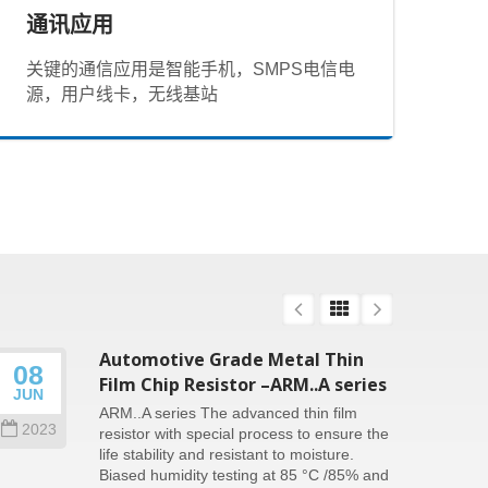
通讯应用
关键的通信应用是智能手机，SMPS电信电
源，用户线卡，无线基站
Automotive Grade Metal Thin
08
26
Film Chip Resistor –ARM..A series
JUN
SEP
ARM..A series The advanced thin film
2023
202
resistor with special process to ensure the
life stability and resistant to moisture.
Biased humidity testing at 85 °C /85% and