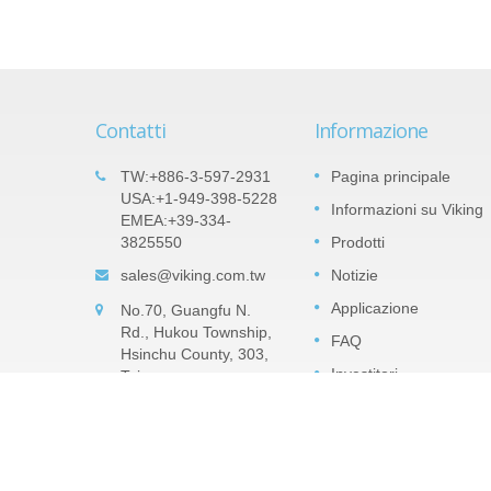
Contatti
Informazione
ilm
Prodotti importanti: Resistenza
TW:+886-3-597-2931
Pagina principale
05
erie
a chip di precisione in film sotti
USA:+1-949-398-5228
Informazioni su Viking
SEP
EMEA:+39-334-
di nitruro di tantalio (TaN) -
3825550
Prodotti
2022
Serie TAR
 diversi
sales@viking.com.tw
Notizie
a la
Il film di TaN (nitruro di tantalio) è uno
 Può
strato barriera in pentossido di tantalio
Applicazione
No.70, Guangfu N.
ll-up e
impermeabile all'umidità che può resister
Rd., Hukou Township,
FAQ
ad alta umidità relativa. TaN è molto più
Hsinchu County, 303,
robusto nel resistere...
Investitori
Taiwan
CONTATTO
Leggi di più
Zona ESG
Catalogo