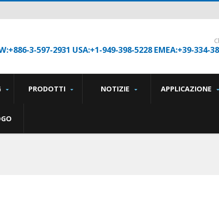
C
W:+886-3-597-2931 USA:+1-949-398-5228 EMEA:+39-334-3
G
PRODOTTI
NOTIZIE
APPLICAZIONE
OGO