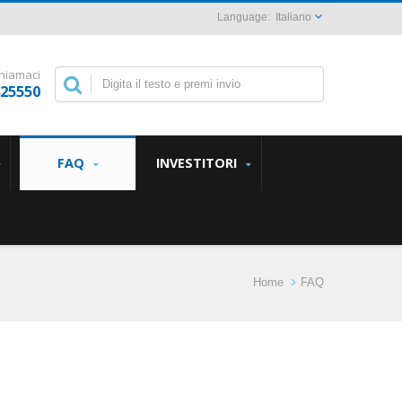
Italiano
hiamaci
825550
FAQ
INVESTITORI
Home
FAQ