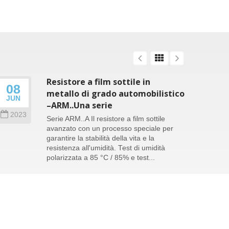
Resistore a film sottile in
08
26
metallo di grado automobilistico
JUN
SEP
–ARM..Una serie
2023
202
Serie ARM..A Il resistore a film sottile
avanzato con un processo speciale per
garantire la stabilità della vita e la
resistenza all'umidità. Test di umidità
polarizzata a 85 °C / 85% e test...
Leggi di più