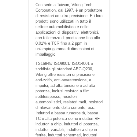
Con sede a Taiwan, Viking Tech
Corporation, dal 1997, è un produttore
di resistori ad ultra-precisione. E i loro
prodotti sono utilizzati in tutto il
settore automobilistico e nelle
applicazioni di dispositivi elettronici,
con tolleranza di produzione fino allo
0,01% e TCR fino a 2 ppm in
un'ampia gamma di dimensioni di
imballaggio.
TS16949/ ISO9001/ ISO14001 e
soddisfa gli standard AEC-Q200,
Viking offre resistori di precisione
anti-zolfo, anti-sovratensione, a
impulsi, ad alta tensione e ad alta
potenza, inclusi resistori a film
sottile/spesso, resistori
automobilistici, resistori melf, resistori
di rilevamento della corrente, ecc.
Induttori a bassa rumorosità, bassa
TC e alta potenza come induttori RF,
induttori a chip, induttori di potenza,
induttori variabili, induttori a chip in
ferrite, induttori schermati, induttori