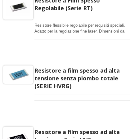
Resistore a Film Spesso
adatto per la protezione dei circuiti elettronici contro
Regolabile (Serie RT)
impulsi e sovratensioni estreme. I resistori che
sopportano l'impulso o il picco sono necessari nel
circuito dove una grande corrente viene applicata
Resistore flessibile regolabile per requisiti speciali.
istantaneamente o viene applicata una scarica
Adatto per la regolazione fine laser. Dimensioni da
elettrostatica (ESD). Surge significa sovraccarico
0402-2512, tecnologia a film spesso, compatibile con
come ESD o alta tensione con breve durata. I
tutti i processi di saldatura.
resistori Anti-Surge possono prevenire i danni causati
da grandi potenze applicate istantaneamente.
Resistore a film spesso ad alta
tensione senza piombo totale
(SERIE HVRG)
Resistore a film spesso ad alta