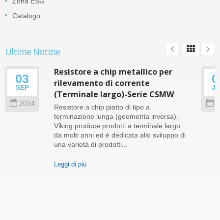
Zona ESG
Catalogo
Ultime Notizie
Resistore a chip metallico per
03
0
rilevamento di corrente
SEP
J
(Terminale largo)-Serie CSMW
2024
2
Resistore a chip piatto di tipo a
terminazione lunga (geometria inversa).
Viking produce prodotti a terminale largo
da molti anni ed è dedicata allo sviluppo di
una varietà di prodotti...
Leggi di più