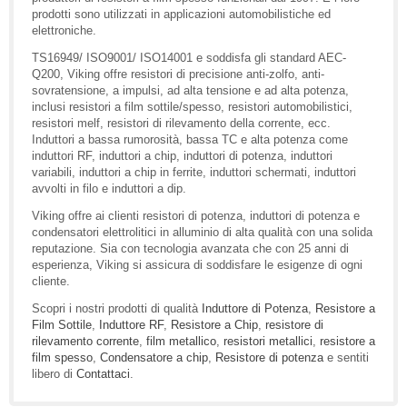
prodotti sono utilizzati in applicazioni automobilistiche ed
elettroniche.
TS16949/ ISO9001/ ISO14001 e soddisfa gli standard AEC-
Q200, Viking offre resistori di precisione anti-zolfo, anti-
sovratensione, a impulsi, ad alta tensione e ad alta potenza,
inclusi resistori a film sottile/spesso, resistori automobilistici,
resistori melf, resistori di rilevamento della corrente, ecc.
Induttori a bassa rumorosità, bassa TC e alta potenza come
induttori RF, induttori a chip, induttori di potenza, induttori
variabili, induttori a chip in ferrite, induttori schermati, induttori
avvolti in filo e induttori a dip.
Viking offre ai clienti resistori di potenza, induttori di potenza e
condensatori elettrolitici in alluminio di alta qualità con una solida
reputazione. Sia con tecnologia avanzata che con 25 anni di
esperienza, Viking si assicura di soddisfare le esigenze di ogni
cliente.
Scopri i nostri prodotti di qualità
Induttore di Potenza
,
Resistore a
Film Sottile
,
Induttore RF
,
Resistore a Chip
,
resistore di
rilevamento corrente
,
film metallico
,
resistori metallici
,
resistore a
film spesso
,
Condensatore a chip
,
Resistore di potenza
e sentiti
libero di
Contattaci
.