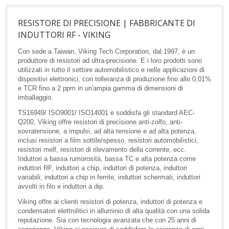
RESISTORE DI PRECISIONE | FABBRICANTE DI
INDUTTORI RF - VIKING
Con sede a Taiwan, Viking Tech Corporation, dal 1997, è un
produttore di resistori ad ultra-precisione. E i loro prodotti sono
utilizzati in tutto il settore automobilistico e nelle applicazioni di
dispositivi elettronici, con tolleranza di produzione fino allo 0,01%
e TCR fino a 2 ppm in un'ampia gamma di dimensioni di
imballaggio.
TS16949/ ISO9001/ ISO14001 e soddisfa gli standard AEC-
Q200, Viking offre resistori di precisione anti-zolfo, anti-
sovratensione, a impulsi, ad alta tensione e ad alta potenza,
inclusi resistori a film sottile/spesso, resistori automobilistici,
resistori melf, resistori di rilevamento della corrente, ecc.
Induttori a bassa rumorosità, bassa TC e alta potenza come
induttori RF, induttori a chip, induttori di potenza, induttori
variabili, induttori a chip in ferrite, induttori schermati, induttori
avvolti in filo e induttori a dip.
Viking offre ai clienti resistori di potenza, induttori di potenza e
condensatori elettrolitici in alluminio di alta qualità con una solida
reputazione. Sia con tecnologia avanzata che con 25 anni di