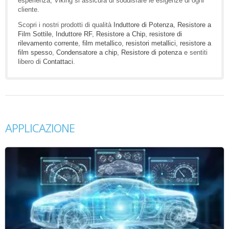
esperienza, Viking si assicura di soddisfare le esigenze di ogni
cliente.
Scopri i nostri prodotti di qualità
Induttore di Potenza
,
Resistore a
Film Sottile
,
Induttore RF
,
Resistore a Chip
,
resistore di
rilevamento corrente
,
film metallico
,
resistori metallici
,
resistore a
film spesso
,
Condensatore a chip
,
Resistore di potenza
e sentiti
libero di
Contattaci
.
APPLICAZIONE