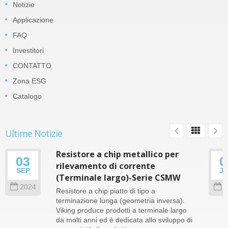
Notizie
Applicazione
FAQ
Investitori
CONTATTO
Zona ESG
Catalogo
Ultime Notizie
Resistore a chip metallico per
03
0
rilevamento di corrente
SEP
J
(Terminale largo)-Serie CSMW
2024
2
Resistore a chip piatto di tipo a
terminazione lunga (geometria inversa).
Viking produce prodotti a terminale largo
da molti anni ed è dedicata allo sviluppo di