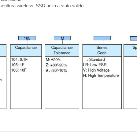
Resistore a film spesso
crittura wireless, SSD unità a stato solido.