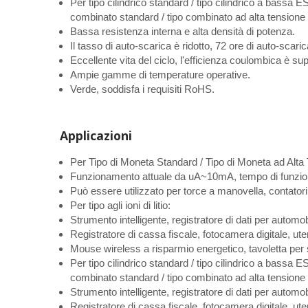
Per tipo cilindrico standard / tipo cilindrico a bassa ESR
combinato standard / tipo combinato ad alta tensione 
Bassa resistenza interna e alta densità di potenza.
Il tasso di auto-scarica è ridotto, 72 ore di auto-scar
Eccellente vita del ciclo, l'efficienza coulombica è su
Ampie gamme di temperature operative.
Verde, soddisfa i requisiti RoHS.
Applicazioni
Per Tipo di Moneta Standard / Tipo di Moneta ad Alta
Funzionamento attuale da uA~10mA, tempo di funzio
Può essere utilizzato per torce a manovella, contatori e
Per tipo agli ioni di litio:
Strumento intelligente, registratore di dati per automob
Registratore di cassa fiscale, fotocamera digitale, utensi
Mouse wireless a risparmio energetico, tavoletta per s
Per tipo cilindrico standard / tipo cilindrico a bassa ESR
combinato standard / tipo combinato ad alta tensione 
Strumento intelligente, registratore di dati per automob
Registratore di cassa fiscale, fotocamera digitale, utensi