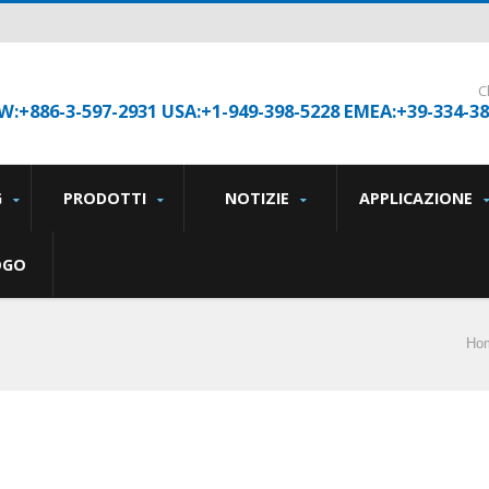
C
W:+886-3-597-2931 USA:+1-949-398-5228 EMEA:+39-334-3
G
PRODOTTI
NOTIZIE
APPLICAZIONE
OGO
Ho