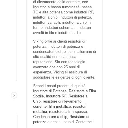
di rilevamento della corrente, ecc.
Induttori a bassa rumorosità, bassa
TC e alta potenza come induttori RF,
induttori a chip, induttori di potenza,
induttori variabili, induttori a chip in
ferrite, induttori schermati, induttori
avvolti in filo e induttori a dip.
Viking offre ai clienti resistori di
potenza, induttori di potenza e
condensatori elettrolitici in alluminio di
alta qualità con una solida
reputazione. Sia con tecnologia
avanzata che con 25 anni di
esperienza, Viking si assicura di
soddisfare le esigenze di ogni cliente.
Scopri i nostri prodotti di qualità
Induttore di Potenza
,
Resistore a Film
Sottile
,
Induttore RF
,
Resistore a
Chip
,
resistore di rilevamento
corrente
,
film metallico
,
resistori
metallici
,
resistore a film spesso
,
Condensatore a chip
,
Resistore di
potenza
e sentiti libero di
Contattaci
.