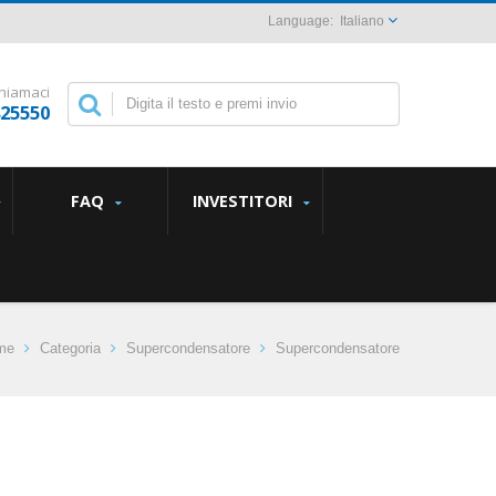
Italiano
hiamaci
825550
FAQ
INVESTITORI
me
Categoria
Supercondensatore
Supercondensatore