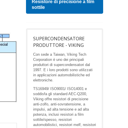
Resistore di precisione a film
Indu
sottile
SUPERCONDENSATORE
PRODUTTORE - VIKING
Con sede a Taiwan, Viking Tech
Corporation è uno dei principali
produttori di supercondensatori dal
1997. E i loro prodotti sono utilizzati
in applicazioni automobilistiche ed
elettroniche.
TS16949/ ISO9001/ ISO14001 e
soddisfa gli standard AEC-Q200,
Viking offre resistori di precisione
anti-zolfo, anti-sovratensione, a
impulsi, ad alta tensione e ad alta
potenza, inclusi resistori a film
sottile/spesso, resistori
automobilistici, resistori melf, resistori