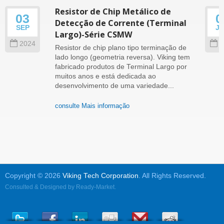
Resistor de Chip Metálico de
03
0
Detecção de Corrente (Terminal
SEP
J
Largo)-Série CSMW
2024
2
Resistor de chip plano tipo terminação de
lado longo (geometria reversa). Viking tem
fabricado produtos de Terminal Largo por
muitos anos e está dedicada ao
desenvolvimento de uma variedade...
consulte Mais informação
Copyright © 2026
Viking Tech Corporation
. All Rights Reserved.
Consulted & Designed by
Ready-Market
.