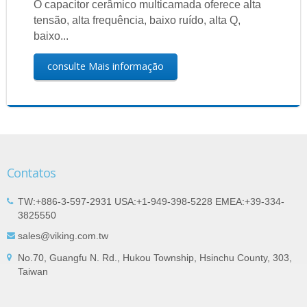
O capacitor cerâmico multicamada oferece alta
tensão, alta frequência, baixo ruído, alta Q,
baixo...
consulte Mais informação
Contatos
TW:+886-3-597-2931 USA:+1-949-398-5228 EMEA:+39-334-
3825550
sales@viking.com.tw
No.70, Guangfu N. Rd., Hukou Township, Hsinchu County, 303,
Taiwan