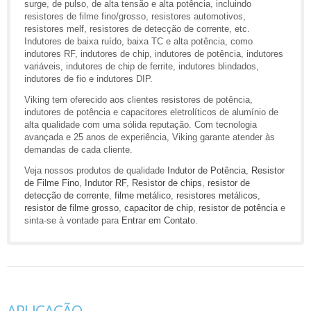
surge, de pulso, de alta tensão e alta potência, incluindo
resistores de filme fino/grosso, resistores automotivos,
resistores melf, resistores de detecção de corrente, etc.
Indutores de baixa ruído, baixa TC e alta potência, como
indutores RF, indutores de chip, indutores de potência, indutores
variáveis, indutores de chip de ferrite, indutores blindados,
indutores de fio e indutores DIP.
Viking tem oferecido aos clientes resistores de potência,
indutores de potência e capacitores eletrolíticos de alumínio de
alta qualidade com uma sólida reputação. Com tecnologia
avançada e 25 anos de experiência, Viking garante atender às
demandas de cada cliente.
Veja nossos produtos de qualidade
Indutor de Potência
,
Resistor
de Filme Fino
,
Indutor RF
,
Resistor de chips
,
resistor de
detecção de corrente
,
filme metálico
,
resistores metálicos
,
resistor de filme grosso
,
capacitor de chip
,
resistor de potência
e
sinta-se à vontade para
Entrar em Contato
.
APLICAÇÃO