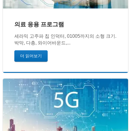
의료 응용 프로그램
세라믹 고주파 칩 인덕터, 01005까지의 소형 크기.
박막, 다층, 와이어바운드,...
더 읽어보기