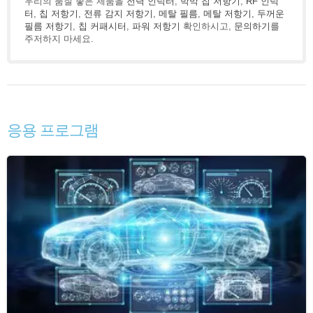
우리의 품질 좋은 제품을
전력 인덕터
,
박막 칩 저항기
,
RF 인덕
터
,
칩 저항기
,
전류 감지 저항기
,
메탈 필름
,
메탈 저항기
,
두꺼운
필름 저항기
,
칩 커패시터
,
파워 저항기
확인하시고,
문의하기
를
주저하지 마세요.
응용 프로그램