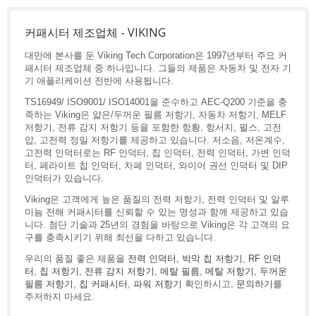
커패시터 제조업체 - VIKING
대만에 본사를 둔 Viking Tech Corporation은 1997년부터 주요 커
패시터 제조업체 중 하나입니다. 그들의 제품은 자동차 및 전자 기
기 애플리케이션 전반에 사용됩니다.
TS16949/ ISO9001/ ISO14001을 준수하고 AEC-Q200 기준을 충
족하는 Viking은 얇은/두꺼운 필름 저항기, 자동차 저항기, MELF
저항기, 전류 감지 저항기 등을 포함한 항황, 항서지, 펄스, 고전
압, 고전력 정밀 저항기를 제공하고 있습니다. 저소음, 저온계수,
고전력 인덕터로는 RF 인덕터, 칩 인덕터, 전력 인덕터, 가변 인덕
터, 페라이트 칩 인덕터, 차폐 인덕터, 와이어 권선 인덕터 및 DIP
인덕터가 있습니다.
Viking은 고객에게 높은 품질의 전력 저항기, 전력 인덕터 및 알루
미늄 전해 커패시터를 신뢰할 수 있는 명성과 함께 제공하고 있습
니다. 첨단 기술과 25년의 경험을 바탕으로 Viking은 각 고객의 요
구를 충족시키기 위해 최선을 다하고 있습니다.
우리의 품질 좋은 제품을
전력 인덕터
,
박막 칩 저항기
,
RF 인덕
터
,
칩 저항기
,
전류 감지 저항기
,
메탈 필름
,
메탈 저항기
,
두꺼운
필름 저항기
,
칩 커패시터
,
파워 저항기
확인하시고,
문의하기
를
주저하지 마세요.