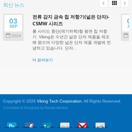
최신 뉴스
전류 감지 금속 칩 저항기(넓은 단자)-
03
0
CSMW 시리즈
SEP
J
롱 사이드 종단(역기하학)형 평면 칩 저항
2024
2
기. Viking은 수년간 넓은 단자 제품을 제조
해 왔으며 다양한 넓은 단자 제품 개발에 전
념하고 있습니다. 단자...
더 읽어보기
Copyright © 2026
Viking Tech Corporation
. All Rights Reserved.
Consulted & Designed by
Ready-Market
.