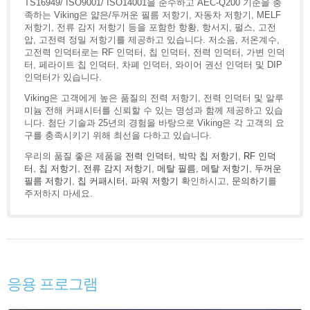
TS16949/ ISO9001/ ISO14001을 준수하고 AEC-Q200 기준을 충
족하는 Viking은 얇은/두꺼운 필름 저항기, 자동차 저항기, MELF
저항기, 전류 감지 저항기 등을 포함한 항황, 항서지, 펄스, 고전
압, 고전력 정밀 저항기를 제공하고 있습니다. 저소음, 저온계수,
고전력 인덕터로는 RF 인덕터, 칩 인덕터, 전력 인덕터, 가변 인덕
터, 페라이트 칩 인덕터, 차폐 인덕터, 와이어 권선 인덕터 및 DIP
인덕터가 있습니다.
Viking은 고객에게 높은 품질의 전력 저항기, 전력 인덕터 및 알루
미늄 전해 커패시터를 신뢰할 수 있는 명성과 함께 제공하고 있습
니다. 첨단 기술과 25년의 경험을 바탕으로 Viking은 각 고객의 요
구를 충족시키기 위해 최선을 다하고 있습니다.
우리의 품질 좋은 제품을
전력 인덕터
,
박막 칩 저항기
,
RF 인덕
터
,
칩 저항기
,
전류 감지 저항기
,
메탈 필름
,
메탈 저항기
,
두꺼운
필름 저항기
,
칩 커패시터
,
파워 저항기
확인하시고,
문의하기
를
주저하지 마세요.
응용 프로그램