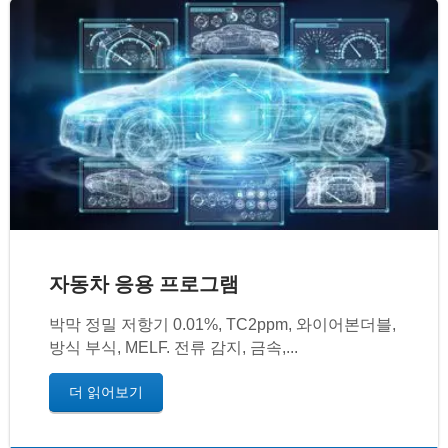
자동차 응용 프로그램
박막 정밀 저항기 0.01%, TC2ppm, 와이어본더블,
방식 부식, MELF. 전류 감지, 금속,...
더 읽어보기