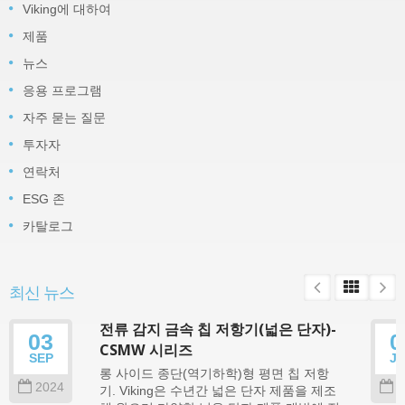
Viking에 대하여
제품
뉴스
응용 프로그램
자주 묻는 질문
투자자
연락처
ESG 존
카탈로그
최신 뉴스
전류 감지 금속 칩 저항기(넓은 단자)-
03
0
CSMW 시리즈
SEP
J
롱 사이드 종단(역기하학)형 평면 칩 저항
2024
2
기. Viking은 수년간 넓은 단자 제품을 제조