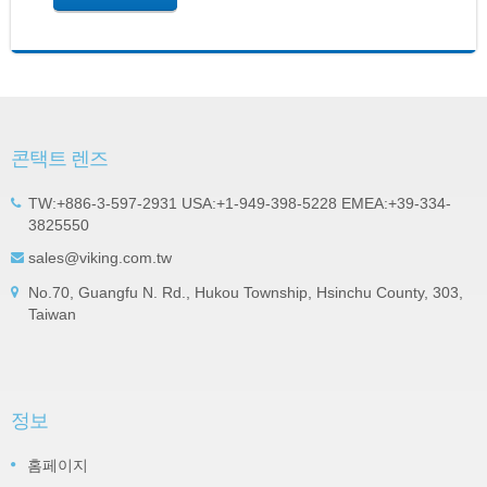
콘택트 렌즈
TW:+886-3-597-2931 USA:+1-949-398-5228 EMEA:+39-334-
3825550
sales@viking.com.tw
No.70, Guangfu N. Rd., Hukou Township, Hsinchu County, 303,
Taiwan
정보
홈페이지