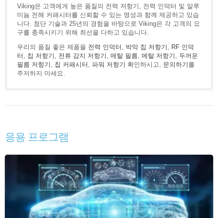
Viking은 고객에게 높은 품질의 전력 저항기, 전력 인덕터 및 알루
미늄 전해 커패시터를 신뢰할 수 있는 명성과 함께 제공하고 있습
니다. 첨단 기술과 25년의 경험을 바탕으로 Viking은 각 고객의 요
구를 충족시키기 위해 최선을 다하고 있습니다.
우리의 품질 좋은 제품을
전력 인덕터
,
박막 칩 저항기
,
RF 인덕
터
,
칩 저항기
,
전류 감지 저항기
,
메탈 필름
,
메탈 저항기
,
두꺼운
필름 저항기
,
칩 커패시터
,
파워 저항기
확인하시고,
문의하기
를
주저하지 마세요.
응용 프로그램