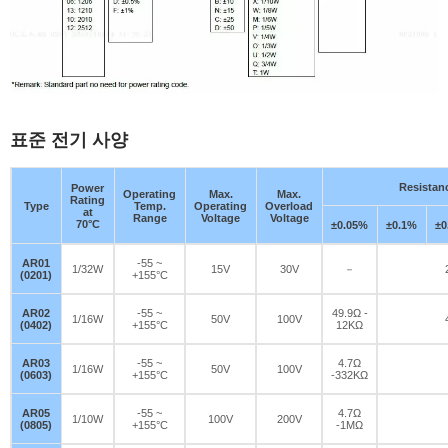
표준 전기 사양
Resistan
Power
Operating
Max.
Max.
Rating
Type
Temp.
Operating
Overload
at
Range
Voltage
Voltage
70°C
±0.05%
±0.1%
±0
AR01
-55 ~
1/32W
15V
30V
－
(0201)
+155°C
AR02
-55 ~
49.9Ω -
1/16W
50V
100V
(0402)
+155°C
12KΩ
AR03
-55 ~
4.7Ω
1/16W
50V
100V
(0603)
+155°C
-332KΩ
AR05
-55 ~
4.7Ω
1/10W
100V
200V
(0805)
+155°C
-1MΩ