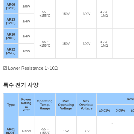
AR06
1/8W
(1206)
-55 ~
4.7Ω -
150V
300V
+155°C
1MΩ
AR13
1/4W
(1210)
AR10
1/4W
(2010)
-55 ~
4.7Ω -
150V
300V
+155°C
1MΩ
AR12
1/2W
(2512)
☑ Lower Resistance:1~10Ω
특수 전기 사양
Resi
Power
Operating
Max.
Max.
Rating
Type
Temp.
Operating
Overload
at
Range
Voltage
Voltage
70°C
±0.01%
0.05%
±
－
AR01
-55 ~
1/32W
15V
30V
(0201)
+155°C