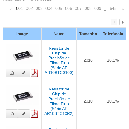
001
002
003
004
005
006
007
008
009
645
«
»
…
Image
Name
Tamanho
Tolerância
Resistor de
Chip de
Precisão de
2010
±0.1%
Filme Fino
(Série AR
AR10BTC0100)
Resistor de
Chip de
Precisão de
2010
±0.1%
Filme Fino
(Série AR
AR10BTC10R2)