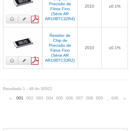
Precisão de
2010
±0.1%
Filme Fino
(Série AR
AR10BTC32R4)
Resistor de
Chip de
Precisão de
2010
±0.1%
Filme Fino
(Série AR
AR10BTC33R2)
Resultado 1 - 48 do 30922
001
002
003
004
005
006
007
008
009
645
«
»
…