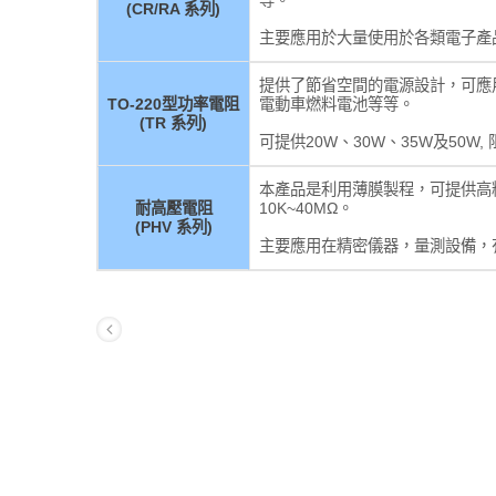
等。
(CR/RA 系列)
主要應用於大量使用於各類電子產
提供了節省空間的電源設計，可應
TO-220型功率電阻
電動車燃料電池等等。
(TR 系列)
可提供20W、30W、35W及50W, 阻值
本產品是利用薄膜製程，可提供高精度達 
耐高壓電阻
10K~40MΩ。
(PHV 系列)
主要應用在精密儀器，量測設備，