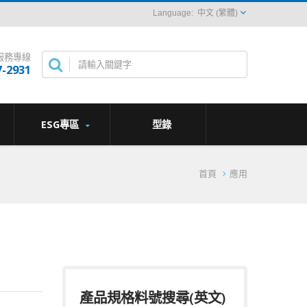
中文 (繁體)
服務專線
7-2931
ESG專區
型錄
首頁
應用
產品規格料號搜尋(英文)