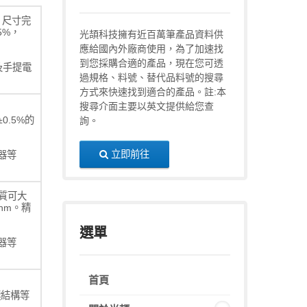
 尺寸完
05%，
光頡科技擁有近百萬筆產品資料供
應給國內外廠商使用，為了加速找
到您採購合適的產品，現在您可透
及手提電
過規格、料號、替代品料號的搜尋
方式來快速找到適合的產品。註:本
搜尋介面主要以英文提供給您查
0.5%的
詢。
立即前往
器等
質可大
hm。精
選單
器等
首頁
電極結構等