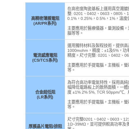
在高密度陶瓷基板上運用真空濺鍍技術
整: 0201、0402、0603、0805
高精密薄膜電阻
0.1%，0.25%，0.5%，1%，溫度係數
(AR/PR系列)
主要應用於醫療儀器，量測設備，汽
腦等等。
運用獨特材料及製程技術，提供高品質，
1000mohm，精度：±1及5%，
電流感應電阻
精度。尺寸完整: 0201、0402、060
(CS/TCS系列)
主要應用於手提電腦，主機板，螢
等。
為符合高功率電氣特性，採用高純
幅降低電路板上的散熱面積，一體成型
合金超低阻
度 ±1% 2% 5%, TCR 50ppm/℃
(LR系列)
主要應用於手提電腦，主機板，螢
等。
尺寸完整0201、0402、0603、
1Ω~39MΩ，並可提供較高功率及多樣化
厚膜晶片電阻/排阻