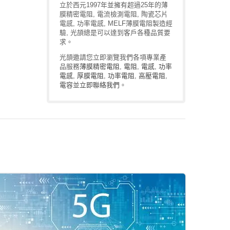
立於西元1997年並擁有超過25年的薄
膜精密電阻, 電流檢測電阻, 陶瓷芯片
電感, 功率電感, MELF薄膜電阻製造經
驗, 光頡總是可以達到客戶各種品質要
求。
光頡邀請您立即瀏覽我們各項專業產
品服務
薄膜精密電阻
,
電阻
,
電感
,
功率
電感
,
厚膜電阻
,
功率電阻
,
高壓電阻
,
電容
並
立即聯絡我們
。