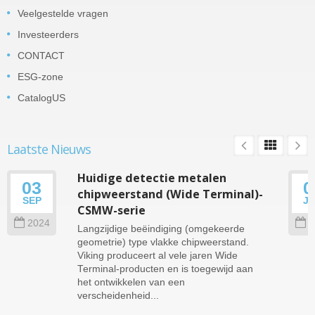
Veelgestelde vragen
Investeerders
CONTACT
ESG-zone
CatalogUS
Laatste Nieuws
Huidige detectie metalen
03
0
chipweerstand (Wide Terminal)-
SEP
J
CSMW-serie
2024
2
Langzijdige beëindiging (omgekeerde
geometrie) type vlakke chipweerstand.
Viking produceert al vele jaren Wide
Terminal-producten en is toegewijd aan
het ontwikkelen van een
verscheidenheid...