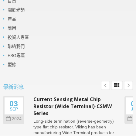
首頁
關於光頡
產品
應用
投資人專區
聯絡我們
ESG專區
型錄
最新消息
Current Sensing Metal Chip
03
0
Resistor (Wide Terminal)-CSMW
SEP
J
Series
2024
2
Long-side termination (reverse-geometry)
type flat chip resistor. Viking has been
manufacturing Wide Terminal products for