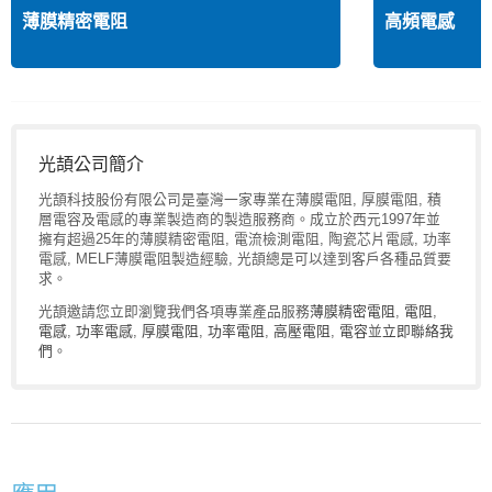
薄膜精密電阻
高頻電感
光頡公司簡介
光頡科技股份有限公司是臺灣一家專業在薄膜電阻, 厚膜電阻, 積
層電容及電感的專業製造商的製造服務商。成立於西元1997年並
擁有超過25年的薄膜精密電阻, 電流檢測電阻, 陶瓷芯片電感, 功率
電感, MELF薄膜電阻製造經驗, 光頡總是可以達到客戶各種品質要
求。
光頡邀請您立即瀏覽我們各項專業產品服務
薄膜精密電阻
,
電阻
,
電感
,
功率電感
,
厚膜電阻
,
功率電阻
,
高壓電阻
,
電容
並
立即聯絡我
們
。